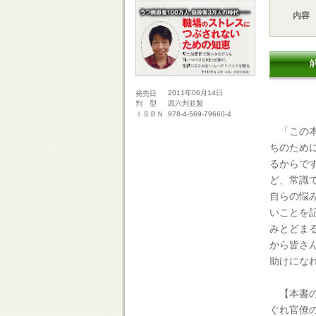
内容
2011年06月14日
発売日
四六判並製
判 型
978-4-569-79660-4
ＩＳＢＮ
「この本
ちのため
るからで
ど、常識
自らの悩
いことを
みとどま
から皆さ
助けにな
【本書の
ぐれ官僚