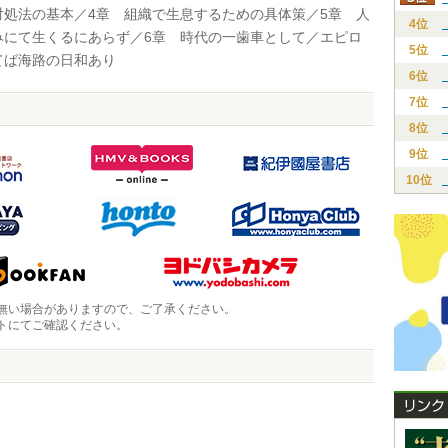
対処法の基本／4章 組織で生息するための具体策／5章 人
4位
みにて生くるにあらず／6章 時代の一歯車として／エピロ
5位
てば海路の日和あり
6位
7位
8位
9位
10位
無い場合がありますので、ご了承ください。
トにてご確認ください。