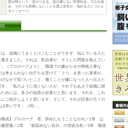
霞が関という「息のつまる、話の通じない官僚社会」で心を病
み、それでも辞職しないことを選ぶ女性が、悩める人につたえ
るメッセージ。
解説
は、組織にうまくとけこむことができず、悩んでいる人た
に書きました。それは、私自身が、そうした問題を抱えてい
す」（プロローグより）。職場での嫌がらせや降格人事な
では考えられない仕打ちを受けて「うつ」を患った著者が、
みのなかで気づいたこと、働くことが嫌になった人へ伝えた
記す。「私のように強くない人が、それでもあえて組織に踏
るためには、多少の知恵が必要だと思います。それを、これ
んにご紹介しようと思います。そして、それが読者の方々の
れば幸いです」（同）。
書籍売
構成】プロローグ 君、辞めたもうことなかれ／1章 は
の履歴書／2章 「馴染めない自分」の現状分析／3章 職場