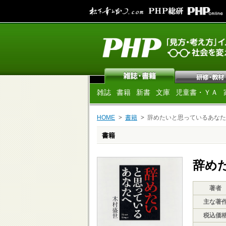
雑誌
書籍
新書
文庫
児童書・ＹＡ
HOME
書籍
辞めたいと思っているあなた
書籍
辞め
著者
主な著
税込価