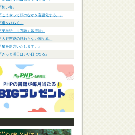
『怖い客』
『こうやって頭のなかを言語化する。』
『道をひらく』
『英単語「１万語」習得法』
『大谷吉継の終わらない関ケ原』
『猫を処方いたします。』
『きっと明日はいい日になる』