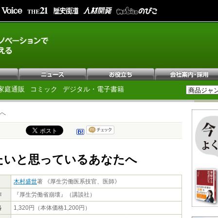
家庭通販
コミック
デジタル・電子書籍
へ
たいと思っているあなたへ
木村盛世
著 《厚生労働医系技官、医師》
作
『厚生労働省崩壊』（講談社）
格
1,320円（本体価格1,200円）