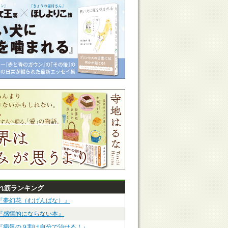
れ筋ランキング
『夢幻花（むげんばな）』
『感情的にならない本』
『病気の９割は自分で治せる！』