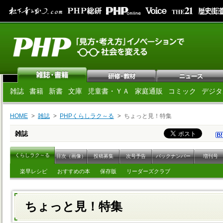
雑誌
書籍
新書
文庫
児童書・ＹＡ
家庭通販
コミック
デジタ
HOME
雑誌
PHPくらしラク～る
ちょっと見！特集
雑誌
くらしラク～る
目次（画像）
投稿募集
次号予告
バックナンバー
増刊号
楽早レシピ
おすすめの本
保存版
リーダーズクラブ
ちょっと見！特集