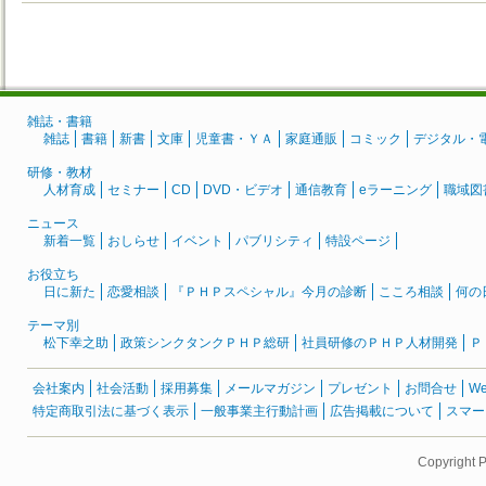
雑誌・書籍
雑誌
書籍
新書
文庫
児童書・ＹＡ
家庭通販
コミック
デジタル・
研修・教材
人材育成
セミナー
CD
DVD・ビデオ
通信教育
eラーニング
職域図
ニュース
新着一覧
おしらせ
イベント
パブリシティ
特設ページ
お役立ち
日に新た
恋愛相談
『ＰＨＰスペシャル』今月の診断
こころ相談
何の
テーマ別
松下幸之助
政策シンクタンクＰＨＰ総研
社員研修のＰＨＰ人材開発
Ｐ
会社案内
社会活動
採用募集
メールマガジン
プレゼント
お問合せ
W
特定商取引法に基づく表示
一般事業主行動計画
広告掲載について
スマー
Copyright 