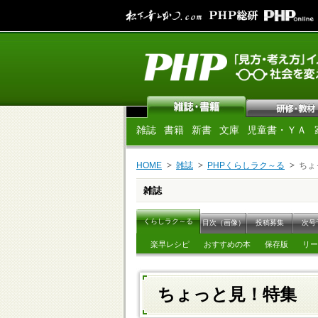
雑誌
書籍
新書
文庫
児童書・ＹＡ
HOME
雑誌
PHPくらしラク～る
ちょ
雑誌
くらしラク～る
目次（画像）
投稿募集
次号
楽早レシピ
おすすめの本
保存版
リー
ちょっと見！特集