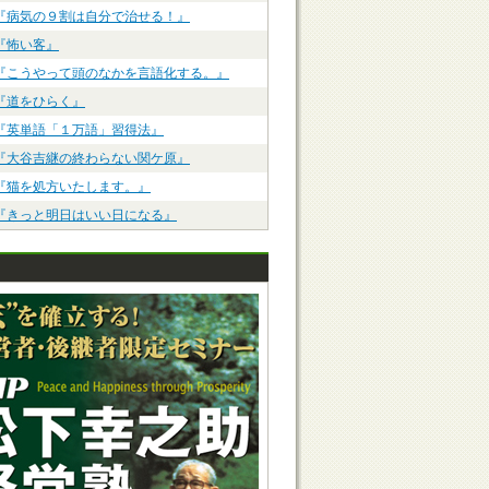
『病気の９割は自分で治せる！』
『怖い客』
『こうやって頭のなかを言語化する。』
『道をひらく』
『英単語「１万語」習得法』
『大谷吉継の終わらない関ケ原』
『猫を処方いたします。』
『きっと明日はいい日になる』