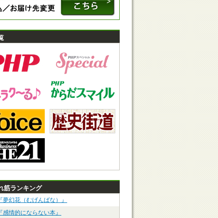
覧
れ筋ランキング
『夢幻花（むげんばな）』
『感情的にならない本』