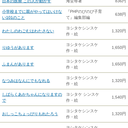
日本の医療 この人が動かす
海堂尊著
836円
小学校までに親がやってはいけな
『PHPのびのび子育
638円
い101のこと
て』編集部編
ヨシタケシンスケ
わたしのわごむはわたさない
1,320円
作・絵
ヨシタケシンスケ
りゆうがあります
1,650円
作・絵
ヨシタケシンスケ
ふまんがあります
1,650円
作・絵
ヨシタケシンスケ
なつみはなんにでもなれる
1,320円
作・絵
しばらくあかちゃんになりますの
ヨシタケ シンスケ
1,540円
で
作・絵
ヨシタケシンスケ
おしっこちょっぴりもれたろう
1,320円
作・絵
ヨシタケシンスケ