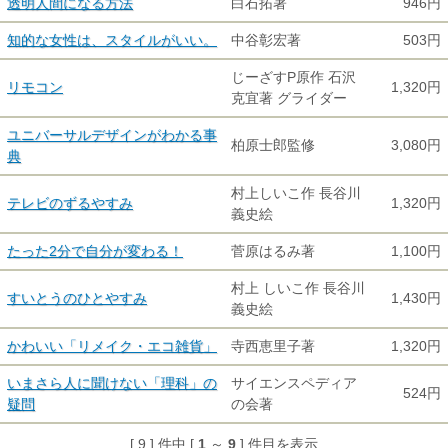
透明人間になる方法
白石拓著
946円
知的な女性は、スタイルがいい。
中谷彰宏著
503円
じーざすP原作 石沢
リモコン
1,320円
克宜著 グライダー
ユニバーサルデザインがわかる事
柏原士郎監修
3,080円
典
村上しいこ作 長谷川
テレビのずるやすみ
1,320円
義史絵
たった2分で自分が変わる！
菅原はるみ著
1,100円
村上 しいこ作 長谷川
すいとうのひとやすみ
1,430円
義史絵
かわいい「リメイク・エコ雑貨」
寺西恵里子著
1,320円
いまさら人に聞けない「理科」の
サイエンスペディア
524円
疑問
の会著
[ 9 ] 件中 [
1
～
9
] 件目を表示