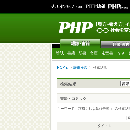
雑誌
書籍
新書
文庫
児童書・ＹＡ
HOME
詳細検索
検索結果
検索結果
書籍・コミック
キーワード『京都くれなゐ荘奇譚 』 の検索結果 [
[ 
タイトル