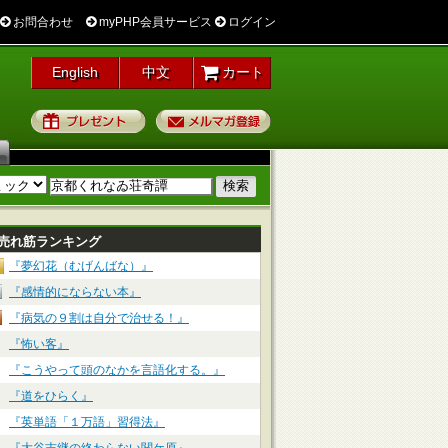
お問合わせ
myPHP会員サービス
ログイン
English
中文
カート
プレゼント
メルマガ登録
売れ筋ランキング
『夢幻花（むげんばな）』
『感情的にならない本』
『病気の９割は自分で治せる！』
『怖い客』
『こうやって頭のなかを言語化する。』
『道をひらく』
『英単語「１万語」習得法』