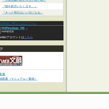
『大谷吉継の終わらない関ケ原』
『猫を処方いたします。』
『きっと明日はいい日になる』
Institute_PR からのツイート
PHPInstitute_PR
a
PHP研究所
witterアカウントは
こちら
童書
域図書（マニュアル／書籍）