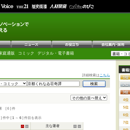
家庭通販
コミック
デジタル・電子書籍
書籍
詳細検索は
こちら
4位
5位
 6 ] 件
6位
6 ] 件中 [
1
～
6
] 件目を表示
7位
主な著者