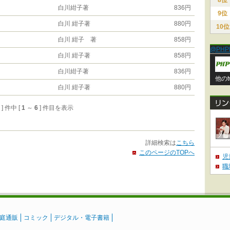
8位
白川紺子著
836円
9位
白川 紺子著
880円
10位
白川 紺子 著
858円
@PHP
白川 紺子著
858円
白川紺子著
836円
他のt
白川 紺子著
880円
6 ] 件中 [
1
～
6
] 件目を表示
詳細検索は
こちら
このページのTOPへ
児
職
庭通販
コミック
デジタル・電子書籍