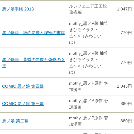
ルシフェニア王国総
悪ノ娘手帳 2013
1,047円
務省編
mothy_悪ノP著 柚希
きひろイラスト
悪ノ物語 紙の悪魔と秘密の書庫
770円
△○□×（みわしい
ば）
mothy_悪ノP著 柚希
悪ノ物語 黄昏の悪魔と偽物の女
きひろイラスト
770円
王
△○□×（みわしい
ば）
mothy_悪ノP原作 壱
COMIC 悪ノ娘 第四幕
1,045円
加漫画
mothy_悪ノP原作 壱
COMIC 悪ノ娘 第三幕
880円
加漫画
mothy_悪ノP原作 壱
悪ノ娘 第二幕
880円
加漫画