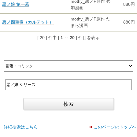
mothy_悪ノP原作 壱
悪ノ娘 第一幕
880円
加漫画
mothy_悪ノP原作 た
悪ノ四重奏（カルテット）
880円
まら漫画
[ 20 ] 件中 [
1
～
20
] 件目を表示
詳細検索はこちら
このページのトップへ