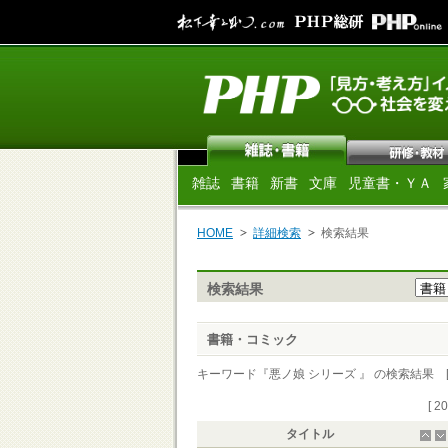
雑誌
書籍
新書
文庫
児童書・ＹＡ
HOME
詳細検索
検索結果
検索結果
書籍・コミック
キーワード『悪ノ娘 シリーズ 』 の検索結果 [ 2
[ 2
タイトル