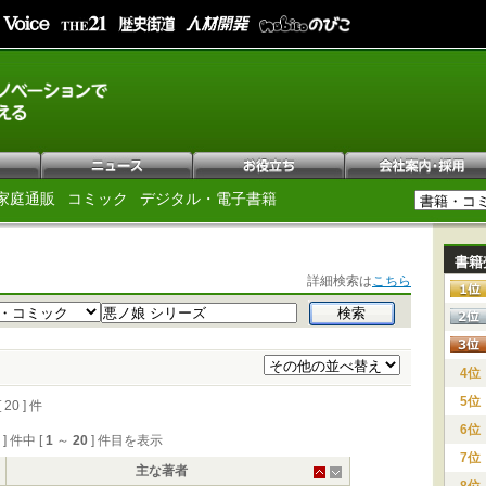
家庭通販
コミック
デジタル・電子書籍
書籍
詳細検索は
こちら
4位
5位
0 ] 件
6位
0 ] 件中 [
1
～
20
] 件目を表示
7位
主な著者