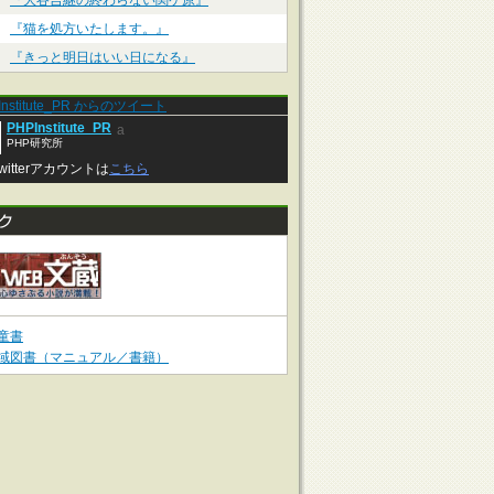
『大谷吉継の終わらない関ケ原』
『猫を処方いたします。』
『きっと明日はいい日になる』
Institute_PR からのツイート
PHPInstitute_PR
a
PHP研究所
witterアカウントは
こちら
童書
域図書（マニュアル／書籍）