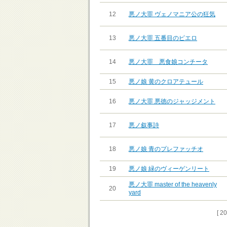
12
悪ノ大罪 ヴェノマニア公の狂気
13
悪ノ大罪 五番目のピエロ
14
悪ノ大罪 悪食娘コンチータ
15
悪ノ娘 黄のクロアテュール
16
悪ノ大罪 悪徳のジャッジメント
17
悪ノ叙事詩
18
悪ノ娘 青のプレファッチオ
19
悪ノ娘 緑のヴィーゲンリート
悪ノ大罪 master of the heavenly
20
yard
[ 2