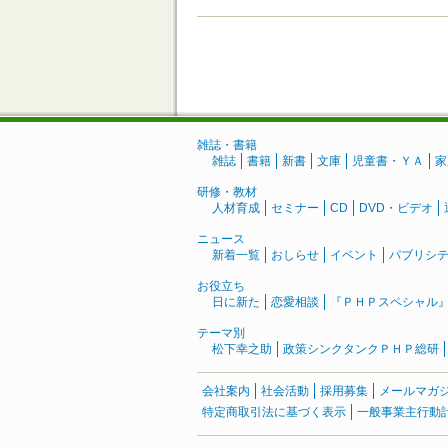
雑誌・書籍
雑誌
書籍
新書
文庫
児童書・ＹＡ
家
研修・教材
人材育成
セミナー
CD
DVD・ビデオ
ニュース
新着一覧
おしらせ
イベント
パブリシ
お役立ち
日に新た
恋愛相談
『ＰＨＰスペシャル
テーマ別
松下幸之助
政策シンクタンクＰＨＰ総研
会社案内
社会活動
採用募集
メールマガ
特定商取引法に基づく表示
一般事業主行動