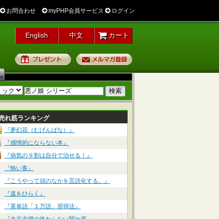
お問合わせ
myPHP会員サービス
ログイン
English
中文
カート
プレゼント
メルマガ登録
売れ筋ランキング
『夢幻花（むげんばな）』
『感情的にならない本』
『病気の９割は自分で治せる！』
『怖い客』
『こうやって頭のなかを言語化する。』
『道をひらく』
『英単語「１万語」習得法』