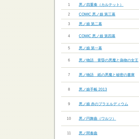
1
悪ノ四重奏（カルテット）
2
COMIC 悪ノ娘 第三幕
3
悪ノ娘 第二幕
4
COMIC 悪ノ娘 第四幕
5
悪ノ娘 第一幕
6
悪ノ物語 黄昏の悪魔と偽物の女王
7
悪ノ物語 紙の悪魔と秘密の書庫
8
悪ノ娘手帳 2013
9
悪ノ娘 赤のプラエルディウム
10
悪ノ円舞曲（ワルツ）
11
悪ノ間奏曲