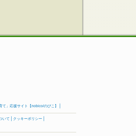
」応援サイト【nobico/のびこ】
ついて
クッキーポリシー