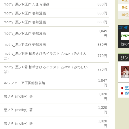
8位
mothy_悪ノP原作 たまら漫画
880円
9位
mothy_悪ノP原作 壱加漫画
880円
10位
mothy_悪ノP原作 壱加漫画
880円
@PHP
1,045
mothy_悪ノP原作 壱加漫画
円
他のt
mothy_悪ノP原作 壱加漫画
880円
mothy_悪ノP著 柚希きひろイラスト △○□×（みわしい
770円
ば）
mothy_悪ノP著 柚希きひろイラスト △○□×（みわしい
770円
ば）
1,047
ルシフェニア王国総務省編
円
児
職
1,320
悪ノP（mothy）著
円
1,320
悪ノP（mothy）著
円
1,320
悪ノP（mothy）著
円