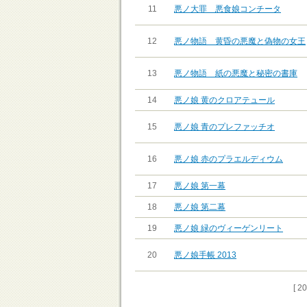
11
悪ノ大罪 悪食娘コンチータ
12
悪ノ物語 黄昏の悪魔と偽物の女王
13
悪ノ物語 紙の悪魔と秘密の書庫
14
悪ノ娘 黄のクロアテュール
15
悪ノ娘 青のプレファッチオ
16
悪ノ娘 赤のプラエルディウム
17
悪ノ娘 第一幕
18
悪ノ娘 第二幕
19
悪ノ娘 緑のヴィーゲンリート
20
悪ノ娘手帳 2013
[ 2