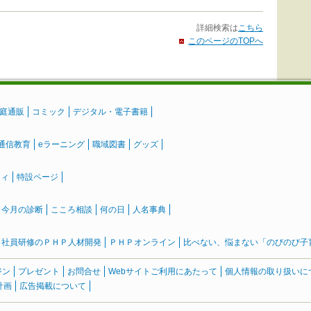
詳細検索は
こちら
このページのTOPへ
庭通販
コミック
デジタル・電子書籍
通信教育
eラーニング
職域図書
グッズ
ティ
特設ページ
』今月の診断
こころ相談
何の日
人名事典
社員研修のＰＨＰ人材開発
ＰＨＰオンライン
比べない、悩まない「のびのび子育て
ジン
プレゼント
お問合せ
Webサイトご利用にあたって
個人情報の取り扱いに
計画
広告掲載について