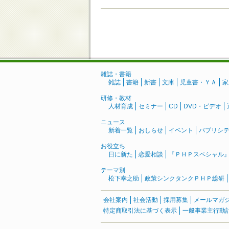
雑誌・書籍
雑誌
書籍
新書
文庫
児童書・ＹＡ
家
研修・教材
人材育成
セミナー
CD
DVD・ビデオ
ニュース
新着一覧
おしらせ
イベント
パブリシ
お役立ち
日に新た
恋愛相談
『ＰＨＰスペシャル
テーマ別
松下幸之助
政策シンクタンクＰＨＰ総研
会社案内
社会活動
採用募集
メールマガ
特定商取引法に基づく表示
一般事業主行動