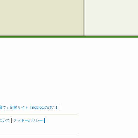
」応援サイト【nobico/のびこ】
ついて
クッキーポリシー