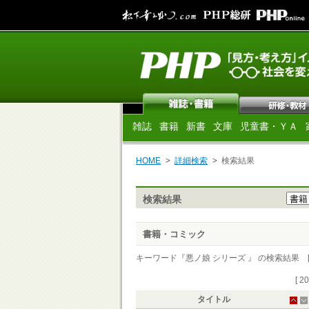
雑誌
書籍
新書
文庫
児童書・ＹＡ
HOME
詳細検索
検索結果
検索結果
書籍・コミック
キーワード『悪ノ娘 シリーズ 』 の検索結果 [ 2
[ 2
タイトル