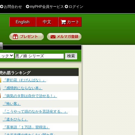
お問合わせ
myPHP会員サービス
ログイン
English
中文
カート
プレゼント
メルマガ登録
売れ筋ランキング
『夢幻花（むげんばな）』
『感情的にならない本』
『病気の９割は自分で治せる！』
『怖い客』
『こうやって頭のなかを言語化する。』
『道をひらく』
『英単語「１万語」習得法』