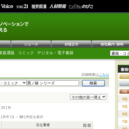
家庭通販
コミック
デジタル・電子書籍
書籍
詳細検索は
こちら
4位
5位
0 ] 件
6位
0 ] 件中 [
1
～
20
] 件目を表示
7位
主な著者