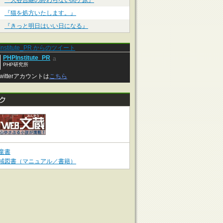
『大谷吉継の終わらない関ケ原』
『猫を処方いたします。』
『きっと明日はいい日になる』
Institute_PR からのツイート
PHPInstitute_PR
a
PHP研究所
witterアカウントは
こちら
童書
域図書（マニュアル／書籍）