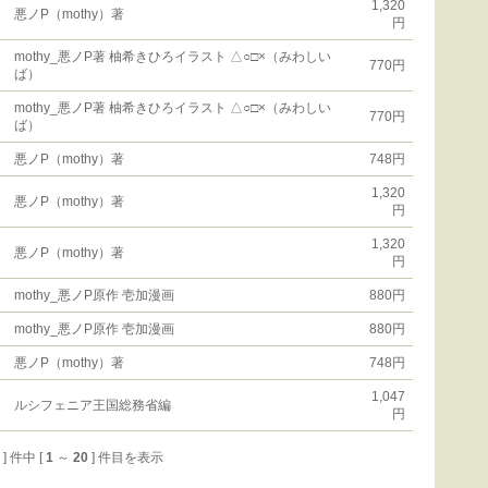
1,320
悪ノP（mothy）著
円
mothy_悪ノP著 柚希きひろイラスト △○□×（みわしい
770円
ば）
mothy_悪ノP著 柚希きひろイラスト △○□×（みわしい
770円
ば）
悪ノP（mothy）著
748円
1,320
悪ノP（mothy）著
円
1,320
悪ノP（mothy）著
円
mothy_悪ノP原作 壱加漫画
880円
mothy_悪ノP原作 壱加漫画
880円
悪ノP（mothy）著
748円
1,047
ルシフェニア王国総務省編
円
0 ] 件中 [
1
～
20
] 件目を表示