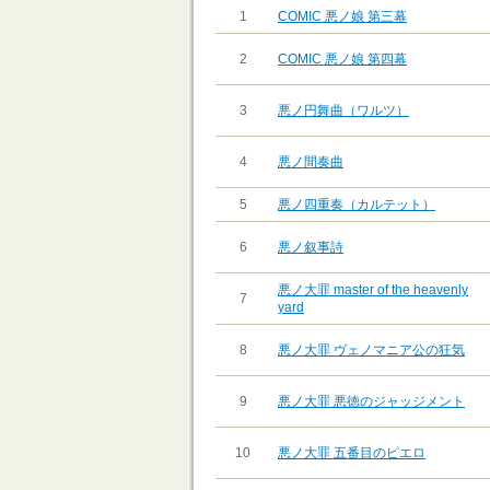
1
COMIC 悪ノ娘 第三幕
2
COMIC 悪ノ娘 第四幕
3
悪ノ円舞曲（ワルツ）
4
悪ノ間奏曲
5
悪ノ四重奏（カルテット）
6
悪ノ叙事詩
悪ノ大罪 master of the heavenly
7
yard
8
悪ノ大罪 ヴェノマニア公の狂気
9
悪ノ大罪 悪徳のジャッジメント
10
悪ノ大罪 五番目のピエロ