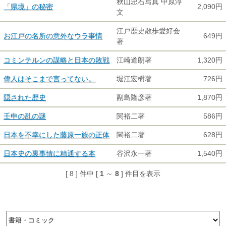
秋山忠右写真 中原淳
「県境」の秘密
2,090円
文
江戸歴史散歩愛好会
お江戸の名所の意外なウラ事情
649円
著
コミンテルンの謀略と日本の敗戦
江崎道朗著
1,320円
偉人はそこまで言ってない。
堀江宏樹著
726円
隠された歴史
副島隆彦著
1,870円
壬申の乱の謎
関裕二著
586円
日本を不幸にした藤原一族の正体
関裕二著
628円
日本史の裏事情に精通する本
谷沢永一著
1,540円
[ 8 ] 件中 [
1
～
8
] 件目を表示