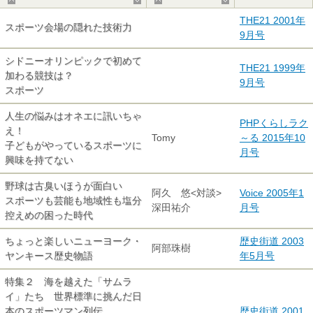
▲
▼
▲
▼
THE21 2001年
スポーツ会場の隠れた技術力
9月号
シドニーオリンピックで初めて
THE21 1999年
加わる競技は？
9月号
スポーツ
人生の悩みはオネエに訊いちゃ
PHPくらしラク
え！
Tomy
～る 2015年10
子どもがやっているスポーツに
月号
興味を持てない
野球は古臭いほうが面白い
阿久 悠<対談>
Voice 2005年1
スポーツも芸能も地域性も塩分
深田祐介
月号
控えめの困った時代
ちょっと楽しいニューヨーク・
歴史街道 2003
阿部珠樹
ヤンキース歴史物語
年5月号
特集２ 海を越えた「サムラ
イ」たち 世界標準に挑んだ日
本のスポーツマン列伝
歴史街道 2001