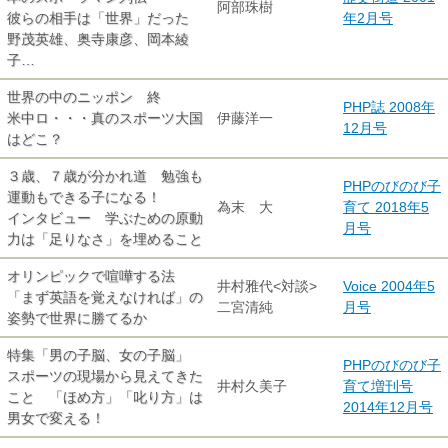
阿部珠樹
彼らの相手は「世界」だった
年2月号
野茂英雄、奥寺康彦、岡本綾
子…
世界の中のニッポン 終
PHP誌 2008年
米中ロ・・・真のスポーツ大国
伊藤洋一
12月号
はどこ？
３歳、７歳が分かれ道 勉強も
PHPのびのび子
運動もできる子になる！
為末 大
育て 2018年5
インタビュー 学ぶための原動
月号
力は「足りなさ」を埋めること
オリンピックで喧嘩する法
井村雅代<対談>
Voice 2004年5
「まず英語を覚えなければ」の
二宮清純
月号
姿勢で世界に勝てるか
特集「男の子脳、女の子脳」
PHPのびのび子
スポーツの現場から見えてきた
井村久美子
育て増刊号
こと 「ほめ方」「叱り方」は
2014年12月号
男女で変える！