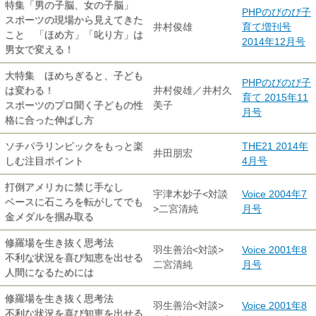
特集「男の子脳、女の子脳」
PHPのびのび子
スポーツの現場から見えてきた
井村俊雄
育て増刊号
こと 「ほめ方」「叱り方」は
2014年12月号
男女で変える！
大特集 ほめちぎると、子ども
PHPのびのび子
は変わる！
井村俊雄／井村久
育て 2015年11
スポーツのプロ聞く子どもの性
美子
月号
格に合った伸ばし方
ソチパラリンピックをもっと楽
THE21 2014年
井田朋宏
しむ注目ポイント
4月号
打倒アメリカに禁じ手なし
宇津木妙子<対談
Voice 2004年7
ベースに石ころを転がしてでも
>二宮清純
月号
金メダルを掴み取る
修羅場を生き抜く思考法
羽生善治<対談>
Voice 2001年8
不利な状況を喜び知恵を出せる
二宮清純
月号
人間になるためには
修羅場を生き抜く思考法
羽生善治<対談>
Voice 2001年8
不利な状況を喜び知恵を出せる