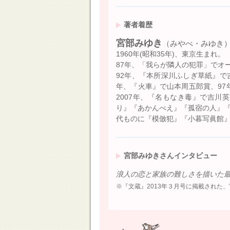
著者着歴
宮部みゆき
（みやべ・みゆき
1960年(昭和35年)、東京生まれ。
87年、「我らが隣人の犯罪」でオ
92年、『本所深川ふしぎ草紙』で
年、『火車』で山本周五郎賞、97
2007年、『名もなき毒』で吉川
り』『あかんべえ』『孤宿の人』
代ものに『模倣犯』『小暮写眞館
宮部みゆきさんインタビュー
浪人の恋と家族の難しさを描いた
※『文蔵』2013年３月号に掲載された