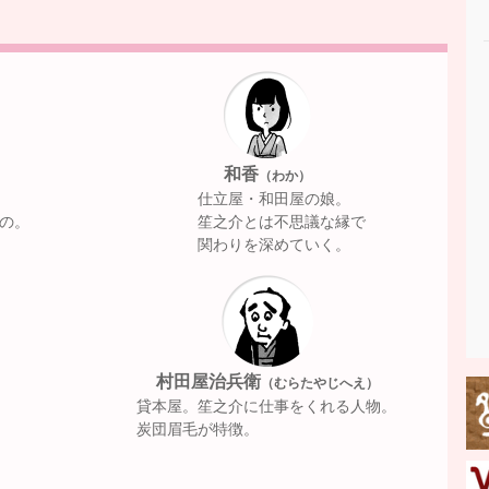
和香
（わか）
仕立屋・和田屋の娘。
の。
笙之介とは不思議な縁で
関わりを深めていく。
村田屋治兵衛
（むらたやじへえ）
貸本屋。笙之介に仕事をくれる人物。
炭団眉毛が特徴。