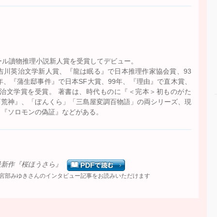
）
ール讀物推理小説新人賞を受賞してデビュー。
吉川英治文学新人賞、『龍は眠る』で日本推理作家協会賞、93
年、『蒲生邸事件』で日本SF大賞、99年、『理由』で直木賞、
英治文学賞を受賞。 著書は、時代ものに『＜完本＞初ものがた
『荒神』、「ぼんくら」「三島屋変調百物語」の両シリーズ、現
』『ソロモンの偽証』などがある。
最新作『桜ほうさら』
、宮部みゆきさんのインタビュー記事をお読みいただけます