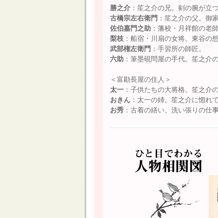
勝之介
：笙之介の兄。剣の腕が立
古橋宗左右衛門
：笙之介の父。御
佐伯嘉門之助
：藩校・月祥館の老
梨枝
：船宿・川扇の女将。東谷の
武部権左衛門
：手習所の師匠。
六助
：筆墨硯問屋の手代。笙之介
＜富勘長屋の住人＞
太一
：子供たちの大将格。笙之介
おきん
：太一の姉。笙之介に惚れ
お秀
：古着の繕い、洗い張りの仕