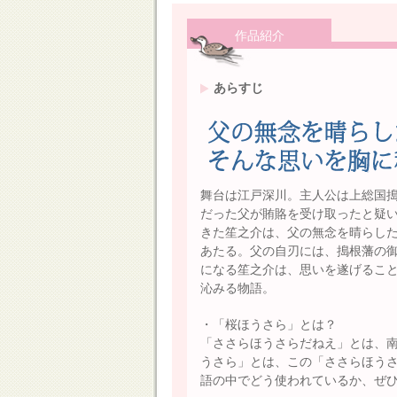
作品紹介
あらすじ
舞台は江戸深川。主人公は上総国
だった父が賄賂を受け取ったと疑
きた笙之介は、父の無念を晴らし
あたる。父の自刃には、搗根藩の
になる笙之介は、思いを遂げるこ
沁みる物語。
・「桜ほうさら」とは？
「ささらほうさらだねえ」とは、
うさら」とは、この「ささらほう
語の中でどう使われているか、ぜ