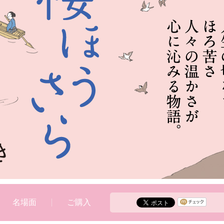
名場面
ご購入