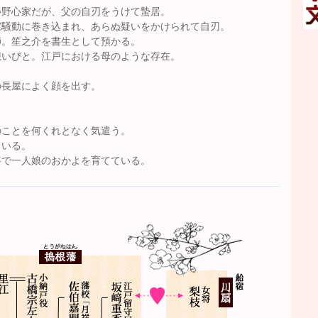
つ野心家だが、父の自刃をうけて蟄居。
家騒動に巻き込まれ、あらぬ疑いをかけられて自刃。
師。笙之介を書生として預かる。
想いびと。江戸における母のような存在。
の長屋によく顔を出す。
のことを何くれとなく気遣う。
ている。
事で一人娘のおかよを育てている。