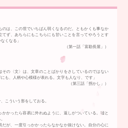
ものは、この世でいちばん弱くなるのだ。ともかくも事なか
立てず、あちらにもこちらにも甘いことを言ってやろうとす
かなくなる」
（第一話「富勘長屋」）
はその〈文〉は、文章のことばかりをさしているのではない
字にも、人柄や心模様が表れる。文字も人なり、です」
（第三話「拐かし」）
介、こういう形をしておる。
。
っかかったら容易に外れぬように、返しがついている。嘘と
る。
易だが、一度引っかかったらなかなか抜けない。自分の心に