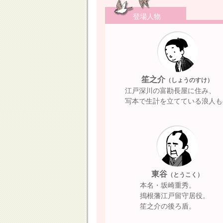
登場人物
笙之介
（しょうのすけ）
江戸深川の富勘長屋に住み、
写本で生計を立てている浪人も
東谷
（とうこく）
本名・坂崎重秀。
搗根藩江戸留守居役。
笙之介の後ろ盾。