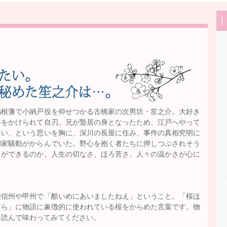
搗根藩で小納戸役を仰せつかる古橋家の次男坊・笙之介。大好き
いをかけられて自刃。兄が蟄居の身となったため、江戸へやって
たい、という思いを胸に、深川の長屋に住み、事件の真相究明に
御家騒動がからんでいた。野心を抱く者たちに押しつぶされそう
とができるのか。人生の切なさ、ほろ苦さ、人々の温かさが心に
南信州や甲州で「酷いめにあいましたねえ」ということ。「桜ほ
さら」に物語に象徴的に使われている桜をからめた言葉です。物
ひ読んで味わってみてください。