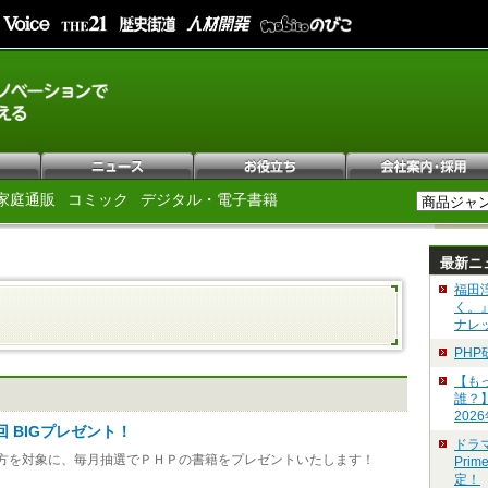
家庭通販
コミック
デジタル・電子書籍
最新ニ
福田
く。
ナレ
PH
【も
誰？
202
回 BIGプレゼント！
ドラ
た方を対象に、毎月抽選でＰＨＰの書籍をプレゼントいたします！
Pri
定！