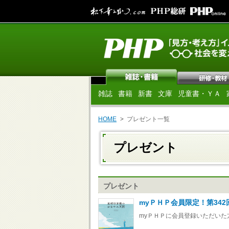
雑誌
書籍
新書
文庫
児童書・ＹＡ
HOME
プレゼント一覧
プレゼント
プレゼント
myＰＨＰ会員限定！第342
myＰＨＰに会員登録いただい