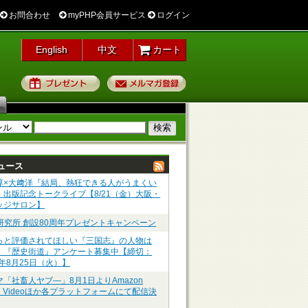
お問合わせ
myPHP会員サービス
ログイン
English
中文
カート
プレゼント
メルマガ登録
ュース
淳×大﨑洋『結局、熱狂できる人がうまくい
』出版記念トークライブ【8/21（金）大阪・
ッジサロン】
P研究所 創設80周年プレゼントキャンペーン
っと評価されてほしい『三国志』の人物は
】『歴史街道』アンケート募集中【締切：
6年8月25日（火）】
マ「社畜人ヤブ―」8月1日よりAmazon
me Videoほか各プラットフォームにて配信決