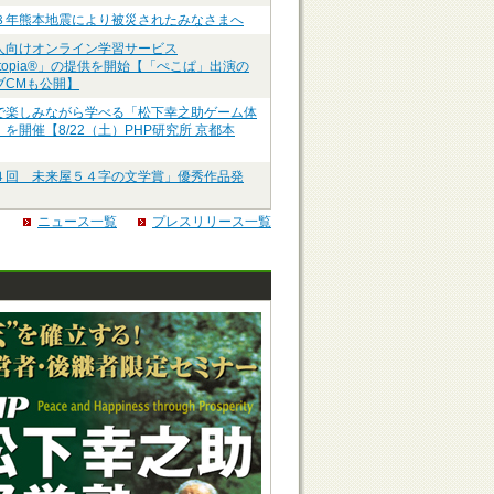
８年熊本地震により被災されたみなさまへ
人向けオンライン学習サービス
ztopia®」の提供を開始【「ぺこぱ」出演の
ブCMも公開】
で楽しみながら学べる「松下幸之助ゲーム体
を開催【8/22（土）PHP研究所 京都本
４回 未来屋５４字の文学賞」優秀作品発
ニュース一覧
プレスリリース一覧