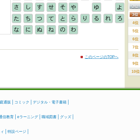
4位
5位
6位
7位
8位
このページのTOPへ
9位
10位
庭通販
コミック
デジタル・電子書籍
通信教育
eラーニング
職域図書
グッズ
ティ
特設ページ