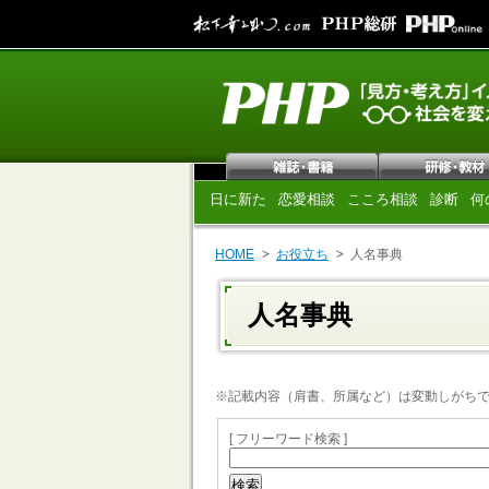
日に新た
恋愛相談
こころ相談
診断
何
HOME
お役立ち
人名事典
人名事典
※記載内容（肩書、所属など）は変動しがちです
[ フリーワード検索 ]