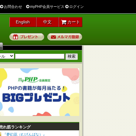
お問合わせ
myPHP会員サービス
ログイン
English
中文
カート
プレゼント
メルマガ登録
売れ筋ランキング
『夢幻花（むげんばな）』