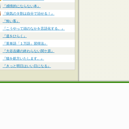
『感情的にならない本』
『病気の９割は自分で治せる！』
『怖い客』
『こうやって頭のなかを言語化する。』
『道をひらく』
『英単語「１万語」習得法』
『大谷吉継の終わらない関ケ原』
『猫を処方いたします。』
『きっと明日はいい日になる』