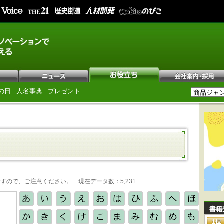
の日
人名事典
プレゼント
ので、ご注意ください。 現在データ数：5,231
書籍