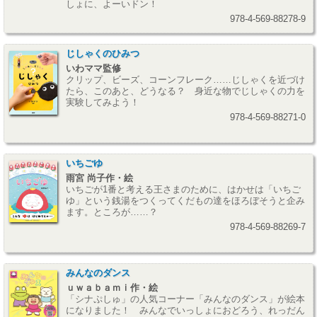
しょに、よーいドン！
978-4-569-88278-9
じしゃくのひみつ
いわママ監修
クリップ、ビーズ、コーンフレーク……じしゃくを近づけ
たら、このあと、どうなる？ 身近な物でじしゃくの力を
実験してみよう！
978-4-569-88271-0
いちごゆ
雨宮 尚子作・絵
いちごが1番と考える王さまのために、はかせは「いちご
ゆ」という銭湯をつくってくだもの達をほろぼそうと企み
ます。ところが……？
978-4-569-88269-7
みんなのダンス
ｕｗａｂａｍｉ作・絵
「シナぷしゅ」の人気コーナー「みんなのダンス」が絵本
になりました！ みんなでいっしょにおどろう、れっだん