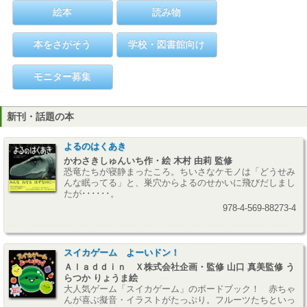
絵本
読み物
本をさがそう
学校・図書館向け
モニター募集
新刊・話題の本
よるのはくあき
かわさきしゅんいち作・絵 木村 由莉 監修
恐竜たちが寝静まったころ。ちいさなケモノは「どうせみ
んな眠ってる」と、巣穴からよるのせかいに飛びだしまし
たが･･････。
978-4-569-88273-4
スイカゲーム よーいドン！
Ａｌａｄｄｉｎ Ｘ株式会社企画・監修 山口 真美監修 う
らつか りょうま絵
大人気ゲーム「スイカゲーム」のボードブック！ 赤ちゃ
んが喜ぶ擬音・イラストがたっぷり。フルーツたちといっ