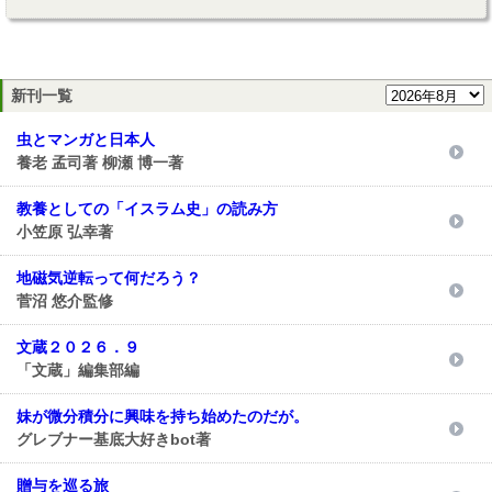
新刊一覧
虫とマンガと日本人
養老 孟司著 柳瀬 博一著
教養としての「イスラム史」の読み方
小笠原 弘幸著
地磁気逆転って何だろう？
菅沼 悠介監修
文蔵２０２６．９
「文蔵」編集部編
妹が微分積分に興味を持ち始めたのだが。
グレブナー基底大好きbot著
贈与を巡る旅