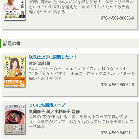
官僚に奪われた日本人の富を取り戻せ！ 保守・リベラル
という古い対立軸を超えた「国民の生活のための政界再
編」がついに始まる。
978-4-569-86058-9
話題の書
咲良は上手に説明したい！
滝沢 志郎著
AED、ベビーカー、シェアオフィス……様々な“トリセ
ツ”を「分かりやすく、正確に」作るテクニカルライターを
描いたお仕事小説！
978-4-569-86062-6
まいにち腸活スープ
奥薗壽子 著／小林暁子 監修
免疫の7割が作られる「腸」を整えるスープで体が温ま
り、免疫力がアップ！おなかも心も満たされる美味しいス
ープ55品。
978-4-569-84821-1