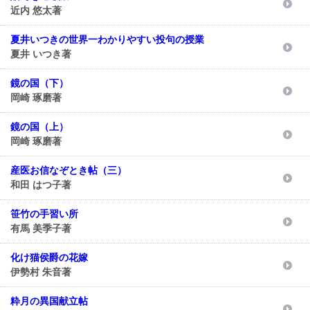
近内 悠太著
夏井いつきの世界一わかりやすい投句の授業
夏井 いつき著
鏡の国（下）
岡崎 琢磨著
鏡の国（上）
岡崎 琢磨著
産医お信なぞとき帖（三）
和田 はつ子著
笹竹の手習い所
有馬 美季子著
化け猫侯爵の花嫁
伊勢村 朱音著
粋月の異国献立帖