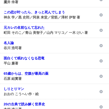
鷹井 伶著
この恋が叶ったら、きっと死んでしまう
神永 学／黒 史郎／阿泉 来堂／背筋／澤村 伊智 著
元カレの名前なんて忘れた
町田 そのこ／青山 美智子／山内 マリコ／ 一木 けい 著
名人論
谷川 浩司著
面白くて眠れなくなる恐竜
平山 廉著
65歳からは、空腹が最高の薬
石原 結實著
しりとりマン
おおの こうへい作・絵
20の古典で読み解く世界史