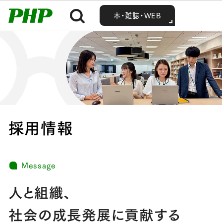
MENU
MENU
Home
採用情報
本・雑誌・WEB
本・雑誌・WEB
採用情報
Message
人と組織、
社会の成長発展に貢献する