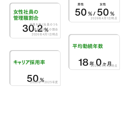
男性
女性
50
50
女性社員の
％/
％
管理職割合
2026年4月1日時点
30.2
役員を除く社員のうち
％
課長職以上の割合
2026年4月1日時点
平均勤続年数
18
0
キャリア採用率
年
ヶ月
2026年4月1日時点
50
％
2020年～2025年度