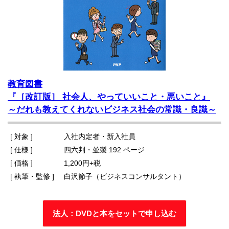
教育図書
『［改訂版］ 社会人、やっていいこと・悪いこと』
～だれも教えてくれないビジネス社会の常識・良識～
[ 対象 ]
入社内定者・新入社員
[ 仕様 ]
四六判・並製 192 ページ
[ 価格 ]
1,200円+税
[ 執筆・監修 ]
白沢節子（ビジネスコンサルタント）
法人：DVDと本をセットで申し込む