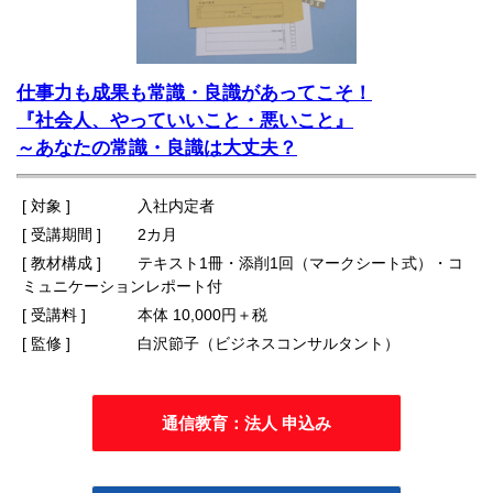
仕事力も成果も常識・良識があってこそ！
『社会人、やっていいこと・悪いこと』
～あなたの常識・良識は大丈夫？
[ 対象 ]
入社内定者
[ 受講期間 ]
2カ月
[ 教材構成 ]
テキスト1冊・添削1回（マークシート式）・コ
ミュニケーションレポート付
[ 受講料 ]
本体 10,000円＋税
[ 監修 ]
白沢節子（ビジネスコンサルタント）
通信教育：法人 申込み