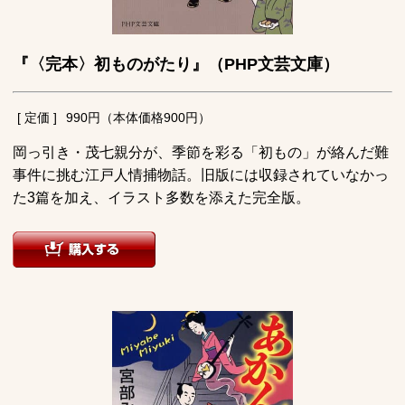
『〈完本〉初ものがたり』（PHP文芸文庫）
[ 定価 ]
990円（本体価格900円）
岡っ引き・茂七親分が、季節を彩る「初もの」が絡んだ難
事件に挑む江戸人情捕物話。旧版には収録されていなかっ
た3篇を加え、イラスト多数を添えた完全版。