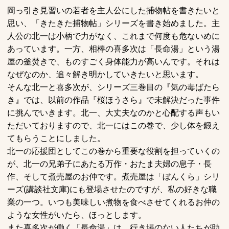
岡っ引き見習いの若者を主人公にした捕物帖を書きたいと
思い、「きたきた捕物帖」シリーズを書き始めました。主
人公の北一は小柄で力がなく、これまで何度も危ないめに
あっています。一方、相棒の喜多次は「長命湯」という湯
屋の釜焚きで、ものすごく身体能力が高いんです。それは
なぜなのか、追々解き明かしていきたいと思います。
そんな北一と喜多次が、シリーズ三巻目の『気の毒ばたら
き』では、以前の作品『桜ほうさら』で未解決だった事件
に挑んでいきます。北一、大丈夫なのかと心配する声もい
ただいておりますので、北一にはこの巻で、少し体を鍛え
てもらうことにしました。
北一の応援団としてこの巻から重要な役割を担っていくの
が、北一の兄弟子にあたる万作・おたま夫婦の息子・長
作、そして煮売屋のお仲です。煮売屋は「ぼんくら」シリ
ーズ(講談社文庫)にも登場させたのですが、私の好きな職
業の一つ。いつも美味しい煮物を食べさせてくれるお仲の
ような女性がいたら、ほっとします。
また喜多次が働く「長命湯」は、行き場のない人たちが助