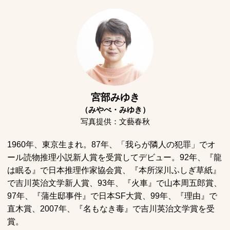
宮部みゆき
（みやべ・みゆき）
写真提供：文藝春秋
1960年、東京生まれ。87年、「我らが隣人の犯罪」でオ
ール読物推理小説新人賞を受賞してデビュー。92年、『龍
は眠る』で日本推理作家協会賞、『本所深川ふしぎ草紙』
で吉川英治文学新人賞、93年、『火車』で山本周五郎賞、
97年、『蒲生邸事件』で日本SF大賞、99年、『理由』で
直木賞、2007年、『名もなき毒』で吉川英治文学賞を受
賞。