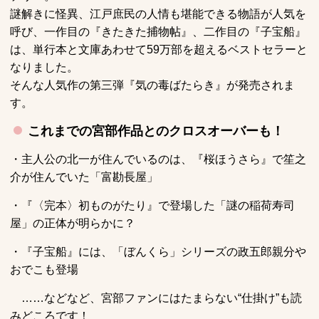
謎解きに怪異、江戸庶民の人情も堪能できる物語が人気を
呼び、一作目の『きたきた捕物帖』、二作目の『子宝船』
は、単行本と文庫あわせて59万部を超えるベストセラーと
なりました。
そんな人気作の第三弾『気の毒ばたらき』が発売されま
す。
これまでの宮部作品とのクロスオーバーも！
・主人公の北一が住んでいるのは、『桜ほうさら』で笙之
介が住んでいた「富勘長屋」
・『〈完本〉初ものがたり』で登場した「謎の稲荷寿司
屋」の正体が明らかに？
・『子宝船』には、「ぼんくら」シリーズの政五郎親分や
おでこも登場
……などなど、宮部ファンにはたまらない“仕掛け”も読
みどころです！