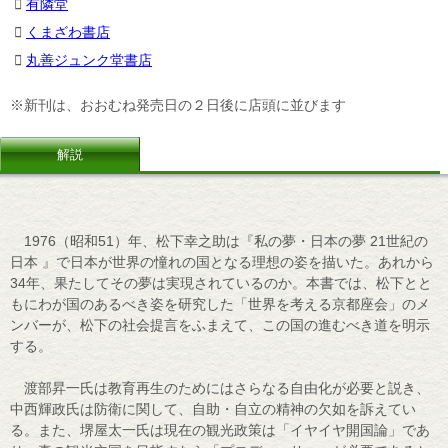
有隣堂
くまざわ書店
丸善ジュンク堂書店
※新刊は、おおむね発売日の２日後に店頭に並びます
解説
1976（昭和51）年、松下幸之助は『私の夢・日本の夢 21世紀の
日本 』で日本が世界の憧れの国となる理想の姿を描いた。あれから
34年、果たしてその夢は実現されているのか。本書では、松下とと
もにわが国のあるべき姿を研究した「世界を考える京都座会」のメ
ンバーが、松下の社会提言をふまえて、この国の進むべき道を明示
する。
渡部昇一氏は教育再生のためにはさらなる自由化が必要と説き、
中西輝政氏は防衛に関して、自助・自立の精神の欠如を訴えてい
る。また、堺屋太一氏は現在の観光政策は「イヤイヤ開国論」であ