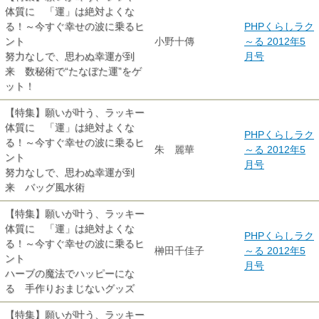
体質に 「運」は絶対よくな
る！～今すぐ幸せの波に乗るヒ
PHPくらしラク
ント
小野十傳
～る 2012年5
努力なしで、思わぬ幸運が到
月号
来 数秘術で“たなぼた運”をゲ
ット！
【特集】願いが叶う、ラッキー
体質に 「運」は絶対よくな
PHPくらしラク
る！～今すぐ幸せの波に乗るヒ
朱 麗華
～る 2012年5
ント
月号
努力なしで、思わぬ幸運が到
来 バッグ風水術
【特集】願いが叶う、ラッキー
体質に 「運」は絶対よくな
PHPくらしラク
る！～今すぐ幸せの波に乗るヒ
榊田千佳子
～る 2012年5
ント
月号
ハーブの魔法でハッピーにな
る 手作りおまじないグッズ
【特集】願いが叶う、ラッキー