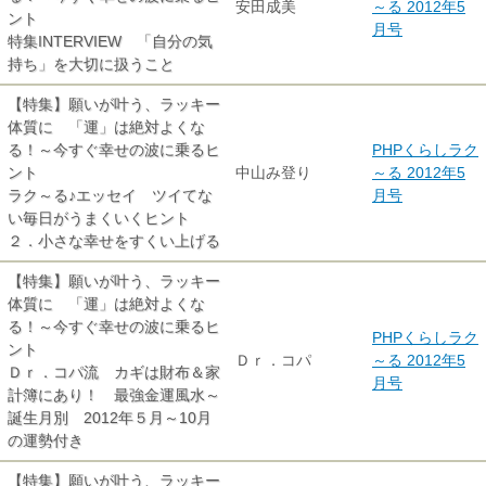
安田成美
～る 2012年5
ント
月号
特集INTERVIEW 「自分の気
持ち」を大切に扱うこと
【特集】願いが叶う、ラッキー
体質に 「運」は絶対よくな
る！～今すぐ幸せの波に乗るヒ
PHPくらしラク
ント
中山み登り
～る 2012年5
ラク～る♪エッセイ ツイてな
月号
い毎日がうまくいくヒント
２．小さな幸せをすくい上げる
【特集】願いが叶う、ラッキー
体質に 「運」は絶対よくな
る！～今すぐ幸せの波に乗るヒ
PHPくらしラク
ント
Ｄｒ．コパ
～る 2012年5
Ｄｒ．コパ流 カギは財布＆家
月号
計簿にあり！ 最強金運風水～
誕生月別 2012年５月～10月
の運勢付き
【特集】願いが叶う、ラッキー