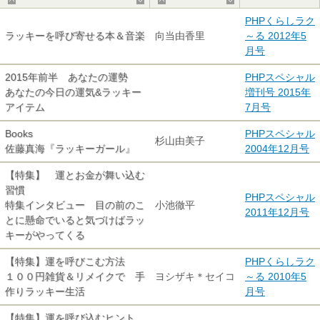
▲
▼
▲
▼
PHPくらしラク
ラッキーを呼び寄せる本＆音楽
向当由香里
～る 2012年5
月号
2015年前半 あなたの運勢
PHPスペシャル
あなたの今日の運気&ラッキー
増刊号 2015年
アイテム
7月号
Books
PHPスペシャル
杉山由美子
佐藤真海『ラッキーガール』
2004年12月号
【特集】 運とお金が舞い込む
習慣
PHPスペシャル
特集インタビュー 目の前のこ
小池徹平
2011年12月号
とに懸命でいると気づけばラッ
キーがやってくる
【特集】運を呼びこむ方法
PHPくらしラク
１００円雑貨＆リメイクで 手
ヨシザキ＊セイコ
～る 2010年5
作りラッキー生活
月号
【特集】運を呼び込むヒント