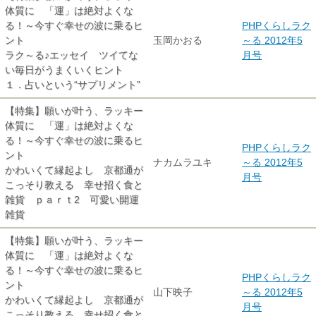
体質に 「運」は絶対よくな
る！～今すぐ幸せの波に乗るヒ
PHPくらしラク
ント
玉岡かおる
～る 2012年5
ラク～る♪エッセイ ツイてな
月号
い毎日がうまくいくヒント
１．占いという“サプリメント”
【特集】願いが叶う、ラッキー
体質に 「運」は絶対よくな
る！～今すぐ幸せの波に乗るヒ
PHPくらしラク
ント
ナカムラユキ
～る 2012年5
かわいくて縁起よし 京都通が
月号
こっそり教える 幸せ招く食と
雑貨 ｐａｒｔ2 可愛い開運
雑貨
【特集】願いが叶う、ラッキー
体質に 「運」は絶対よくな
る！～今すぐ幸せの波に乗るヒ
PHPくらしラク
ント
山下映子
～る 2012年5
かわいくて縁起よし 京都通が
月号
こっそり教える 幸せ招く食と