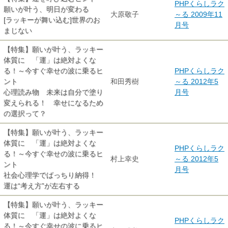
PHPくらしラク
願いが叶う、明日が変わる
大原敬子
～る 2009年11
[ラッキーが舞い込む]世界のお
月号
まじない
【特集】願いが叶う、ラッキー
体質に 「運」は絶対よくな
る！～今すぐ幸せの波に乗るヒ
PHPくらしラク
ント
和田秀樹
～る 2012年5
心理読み物 未来は自分で塗り
月号
変えられる！ 幸せになるため
の選択って？
【特集】願いが叶う、ラッキー
体質に 「運」は絶対よくな
PHPくらしラク
る！～今すぐ幸せの波に乗るヒ
村上幸史
～る 2012年5
ント
月号
社会心理学でばっちり納得！
運は“考え方”が左右する
【特集】願いが叶う、ラッキー
体質に 「運」は絶対よくな
PHPくらしラク
る！～今すぐ幸せの波に乗るヒ