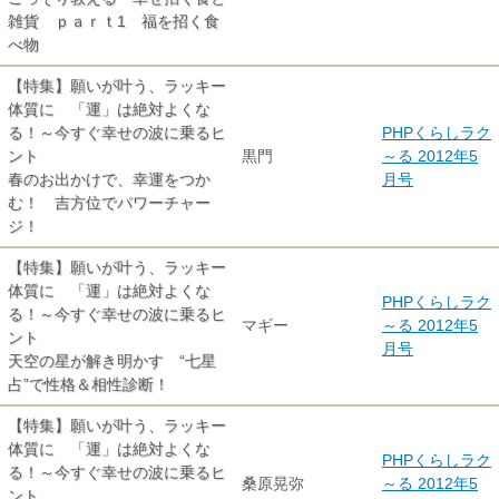
雑貨 ｐａｒｔ1 福を招く食
べ物
【特集】願いが叶う、ラッキー
体質に 「運」は絶対よくな
る！～今すぐ幸せの波に乗るヒ
PHPくらしラク
ント
黒門
～る 2012年5
春のお出かけで、幸運をつか
月号
む！ 吉方位でパワーチャー
ジ！
【特集】願いが叶う、ラッキー
体質に 「運」は絶対よくな
PHPくらしラク
る！～今すぐ幸せの波に乗るヒ
マギー
～る 2012年5
ント
月号
天空の星が解き明かす “七星
占”で性格＆相性診断！
【特集】願いが叶う、ラッキー
体質に 「運」は絶対よくな
PHPくらしラク
る！～今すぐ幸せの波に乗るヒ
桑原晃弥
～る 2012年5
ント