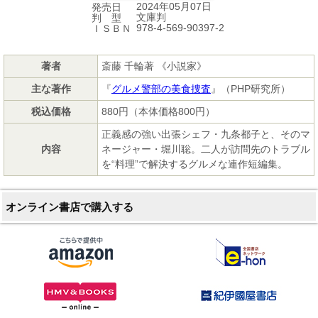
2024年05月07日
発売日
文庫判
判 型
978-4-569-90397-2
ＩＳＢＮ
著者
斎藤 千輪著 《小説家》
主な著作
『
グルメ警部の美食捜査
』（PHP研究所）
税込価格
880円（本体価格800円）
正義感の強い出張シェフ・九条都子と、そのマ
内容
ネージャー・堀川聡。二人が訪問先のトラブル
を“料理”で解決するグルメな連作短編集。
オンライン書店で購入する