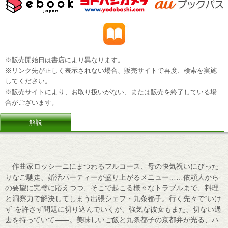
※販売開始日は書店により異なります。
※リンク先が正しく表示されない場合、販売サイトで再度、検索を実施
してください。
※販売サイトにより、お取り扱いがない、または販売を終了している場
合がございます。
解説
作曲家ロッシーニにまつわるフルコース、母の快気祝いにぴった
りなご馳走、婚活パーティーが盛り上がるメニュー……依頼人から
の要望に完璧に応えつつ、そこで起こる様々なトラブルまで、料理
と洞察力で解決してしまう出張シェフ・九条都子。行く先々で“いけ
ず”を許さず問題に切り込んでいくが、強気な彼女もまた、切ない過
去を持っていて――。美味しいご飯と九条都子の京都弁が光る、ハ