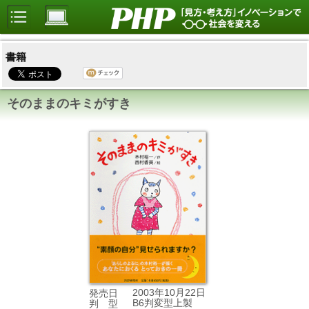
書籍
そのままのキミがすき
2003年10月22日
発売日
B6判変型上製
判 型