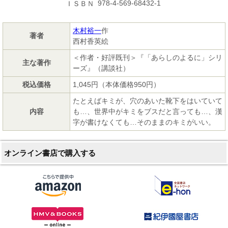
978-4-569-68432-1
ＩＳＢＮ
木村裕一
作
著者
西村香英絵
＜作者・好評既刊＞『「あらしのよるに」シリ
主な著作
ーズ』（講談社）
税込価格
1,045円（本体価格950円）
たとえばキミが、穴のあいた靴下をはいていて
内容
も…、世界中がキミをブスだと言っても…、漢
字が書けなくても…そのままのキミがいい。
オンライン書店で購入する