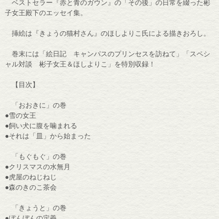
ベストセラー『赤と青のガウン』の「その後」の日常を綴った彬
子女王殿下のエッセイ集。
挿絵は『きょうの猫村さん』のほしよりこ氏による描きおろし。
巻末には「絵日記 キャンパスのプリンセスを訪ねて」「スペシ
ャル対談 彬子女王＆ほしよりこ」を特別収録！
【目次】
「おおきに」の巻
●雪の女王
●飼い犬に腹を噛まれる
●それは「皿」から始まった
「もぐもぐ」の巻
●クリスマスの水無月
●虎屋のねじねじ
●森のきのこ茶会
「きょうと」の巻
●ぼんぼんの定義