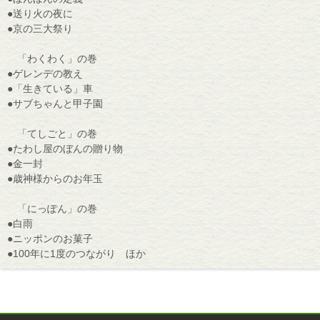
●送り火の夜に
●京の三大祭り
「わくわく」の巻
●ゲレンデの教え
●「生きている」車
●サブちゃんと甲子園
「てしごと」の巻
●たわし屋のぼんの贈り物
●金一封
●歳神様からのお年玉
「にっぽん」の巻
●白雨
●ニッポンのお菓子
●100年に1度のつながり ほか