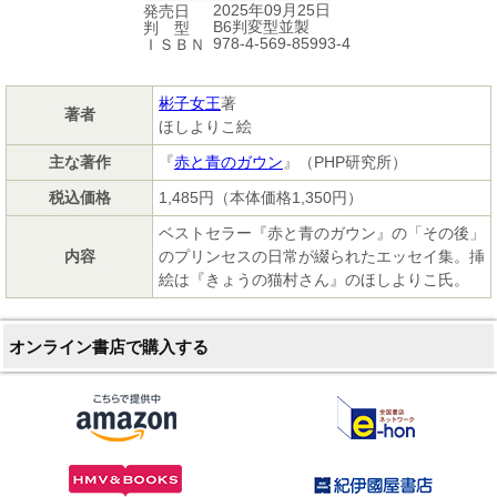
2025年09月25日
発売日
B6判変型並製
判 型
978-4-569-85993-4
ＩＳＢＮ
彬子女王
著
著者
ほしよりこ絵
主な著作
『
赤と青のガウン
』（PHP研究所）
税込価格
1,485円（本体価格1,350円）
ベストセラー『赤と青のガウン』の「その後」
内容
のプリンセスの日常が綴られたエッセイ集。挿
絵は『きょうの猫村さん』のほしよりこ氏。
オンライン書店で購入する