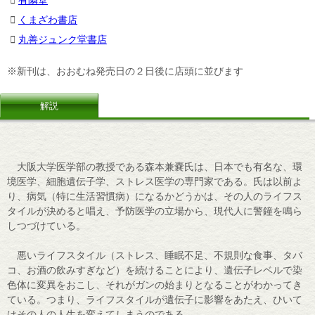
くまざわ書店
丸善ジュンク堂書店
※新刊は、おおむね発売日の２日後に店頭に並びます
解説
大阪大学医学部の教授である森本兼嚢氏は、日本でも有名な、環
境医学、細胞遺伝子学、ストレス医学の専門家である。氏は以前よ
り、病気（特に生活習慣病）になるかどうかは、その人のライフス
タイルが決めると唱え、予防医学の立場から、現代人に警鐘を鳴ら
しつづけている。
悪いライフスタイル（ストレス、睡眠不足、不規則な食事、タバ
コ、お酒の飲みすぎなど）を続けることにより、遺伝子レベルで染
色体に変異をおこし、それがガンの始まりとなることがわかってき
ている。つまり、ライフスタイルが遺伝子に影響をあたえ、ひいて
はその人の人生を変えてしまうのである。