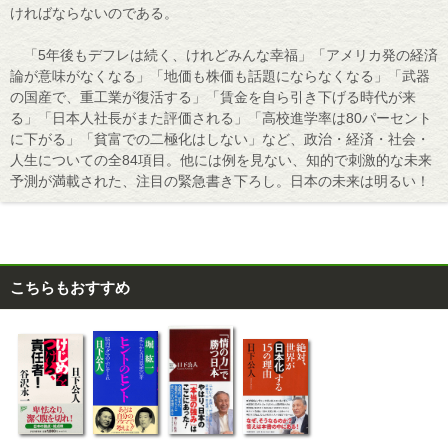
ければならないのである。
「5年後もデフレは続く、けれどみんな幸福」「アメリカ発の経済
論が意味がなくなる」「地価も株価も話題にならなくなる」「武器
の国産で、重工業が復活する」「賃金を自ら引き下げる時代が来
る」「日本人社長がまた評価される」「高校進学率は80パーセント
に下がる」「貧富での二極化はしない」など、政治・経済・社会・
人生についての全84項目。他には例を見ない、知的で刺激的な未来
予測が満載された、注目の緊急書き下ろし。日本の未来は明るい！
こちらもおすすめ