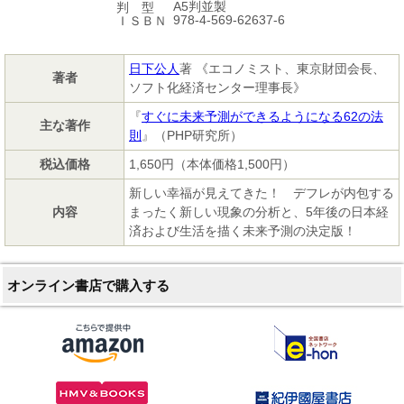
A5判並製
判 型
978-4-569-62637-6
ＩＳＢＮ
日下公人
著 《エコノミスト、東京財団会長、
著者
ソフト化経済センター理事長》
『
すぐに未来予測ができるようになる62の法
主な著作
則
』（PHP研究所）
税込価格
1,650円（本体価格1,500円）
新しい幸福が見えてきた！ デフレが内包する
内容
まったく新しい現象の分析と、5年後の日本経
済および生活を描く未来予測の決定版！
オンライン書店で購入する