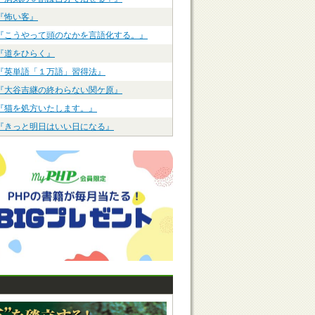
『怖い客』
『こうやって頭のなかを言語化する。』
『道をひらく』
『英単語「１万語」習得法』
『大谷吉継の終わらない関ケ原』
『猫を処方いたします。』
『きっと明日はいい日になる』