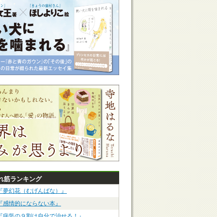
れ筋ランキング
『夢幻花（むげんばな）』
『感情的にならない本』
『病気の９割は自分で治せる！』