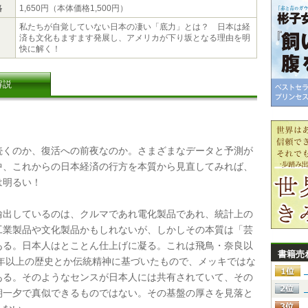
格
1,650円（本体価格1,500円）
私たちが自覚していない日本の凄い「底力」とは？ 日本は経
済も文化もますます発展し、アメリカが下り坂となる理由を明
快に解く！
解説
くのか、復活への前夜なのか。さまざまなデータと予測が
中、これからの日本経済の行方を本質から見直してみれば、
は明るい！
出しているのは、クルマであれ電化製品であれ、統計上の
工業製品や文化製品かもしれないが、しかしその本質は「芸
ある。日本人はとことん仕上げに凝る。これは飛鳥・奈良以
書籍売
00年以上の歴史とか伝統精神に基づいたもので、メッキではな
ある。そのようなセンスが日本人には共有されていて、その
朝一夕で真似できるものではない。その基盤の厚さを見落と