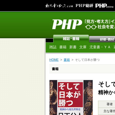
雑誌
書籍
新書
文庫
児童書・ＹＡ
HOME
書籍
そして日本が勝つ
書籍
そし
精神か
著者
主な著