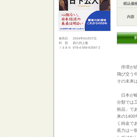
税込価
内容
2004年04月07日
発売日
四六判上製
判 型
978-4-569-63597-2
ＩＳＢＮ
停滞が続
飛び交う
その未来
日本が輸
分類では
術品」で
来の14
く純金で
底力は一