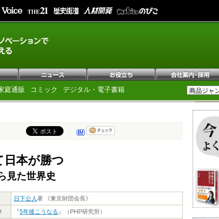
家庭通販
コミック
デジタル・電子書籍
て日本が勝つ
ら見た世界史
日下公人
著 《東京財団会長》
作
『
5年後こうなる
』（PHP研究所）