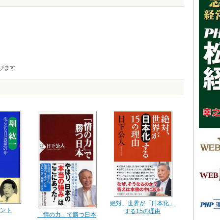
びます
絶対、世界が「日本化」
ント
する15の理由
「情の力」で勝つ日本