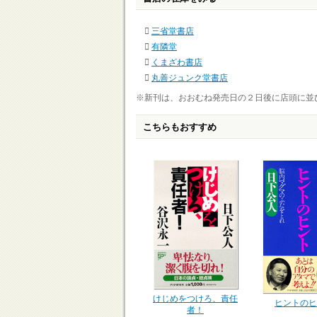
三省堂書店
有隣堂
くまざわ書店
丸善ジュンク堂書店
※新刊は、おおむね発売日の２日後に店頭に並
こちらもおすすめ
けじめをつけろ、責任
ヒントのヒ
者！