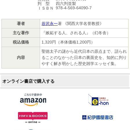
四六判並製
判 型
978-4-569-64090-7
ＩＳＢＮ
著者
谷沢永一
著 《関西大学名誉教授》
主な著作
『嫉妬する人、される人』（幻冬舎）
税込価格
1,320円（本体価格1,200円）
聖徳太子の謎から近代日本の原点まで、語られ
内容
ることのなかった日本の裏面史を、知的に判り
やすく解き明かした歴史雑学エッセイ集。
オンライン書店で購入する