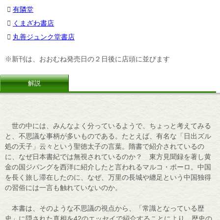
有隣堂
くまざわ書店
丸善ジュンク堂書店
※新刊は、おおむね発売日の２日後に店頭に並びます
解説
世の中には、みんなよく分っているようで、ちょっと考えてみる
と、不思議な事柄が多いものである。たとえば、有名な「日出ズル
処の天子」云々という聖徳太子の言葉。隋書で紹介されているの
に、なぜ日本書紀では無視されているのか？ 東方見聞録を著し黄
金の国ジパングを西洋に紹介したと言われるマルコ・ポーロ。中国
を長く旅し滞在したのに、なぜ、万里の長城や纏足という中国独得
の習俗には一言も触れていないのか。
本書は、そのような不思議の視点から、「常識となっている歴
史」に隠された真相を42のエッセイで紹介することにより、歴史の