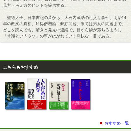
見方・考え方のヒントを提供する。
聖徳太子、日本書記の昔から、大石内蔵助の討入り事件、明治14
年の政変の真相、所得倍増論、郵貯問題、果ては男女の問題まで、
どこを読んでも、驚きと発見の連続で、目から鱗が落ちるように
「常識というウソ」の壁がはがれていく痛快な一冊である。
こちらもおすすめ
おすすめ一覧