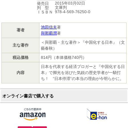
2015年03月02日
発売日
文庫判
判 型
978-4-569-76250-0
ＩＳＢＮ
池田信夫
著
著者
與那覇潤
著
＜與那覇・主な著作＞『中国化する日本』（文
主な著作
藝春秋）
税込価格
814円（本体価格740円）
日本を代表する経済ブロガーと『中国化する日
内容
本』で脚光を浴びた気鋭の歴史学者が一騎打
ち！ “日本停滞”の本当の理由が今明らかに。
オンライン書店で購入する