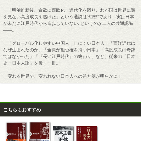
「明治維新後、貪欲に西欧化・近代化を図り、わが国は世界に類
を見ない高度成長を遂げた」という通説は“幻想”であり、実は日本
が未だに江戸時代から進歩していない､というのが二人の共通認識
――。
「グローバル化しやすい中国人、しにくい日本人」「西洋近代は
なぜ生まれたのか」「全員が拒否権を持つ日本」「高度成長は奇跡
ではなかった」「『長い江戸時代』の終わり」など、従来の「日本
史・日本人論」を覆す一冊。
変わる世界で、変われない日本人への処方箋が明らかに！
こちらもおすすめ