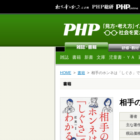
雑誌
書籍
新書
文庫
児童書・ＹＡ
HOME
書籍
相手のホンネは「しぐさ」で
書籍
相手
著者
主な著
税込価