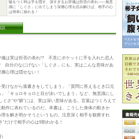
嘘をつく時は手を隠す、深すぎるお辞儀は拒否の表れ――無意
識に「しぐさ」に出てしまう深層心理を読み解けば、相手の心
は簡単に操れる！
解説
儀は実は拒否の表れ!? 不意にポケットに手を入れた恋人
!? 自分のなにげない「しぐさ」にも、実はこんな意味があ
深層心理は隠せない！
受けながら落書きをしてしまう」「質問に答えるとき口元
る」「キョロキョロと目が泳いでしまう」など、無意識にし
しぐさ”や“癖”には、実は深い意味がある。言葉はつくろえて
は動作に表れているのだ。本書は、こうした身体の動きか
心理を解き明かそうというもの。注意深く相手を観察すれ
書籍売
さ”だけで相手の心は9割わかる！
例）