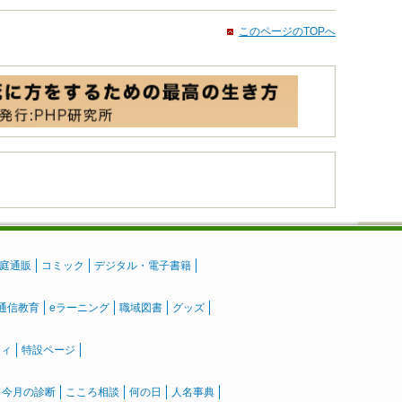
このページのTOPへ
庭通販
コミック
デジタル・電子書籍
通信教育
eラーニング
職域図書
グッズ
ティ
特設ページ
』今月の診断
こころ相談
何の日
人名事典