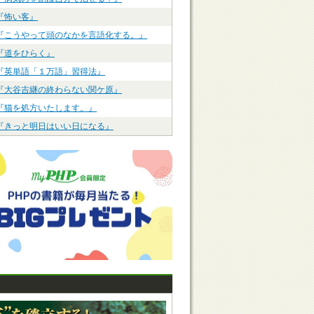
『怖い客』
『こうやって頭のなかを言語化する。』
『道をひらく』
『英単語「１万語」習得法』
『大谷吉継の終わらない関ケ原』
『猫を処方いたします。』
『きっと明日はいい日になる』