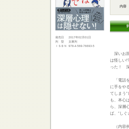
内容
2017年02月01日
発売日
文庫判
判 型
978-4-569-76693-5
ＩＳＢＮ
深いお辞
は怪しい
った！ 
「電話を
に手をや
てしまう“
も、本心
ら、深層
ば、“しぐ
（内容