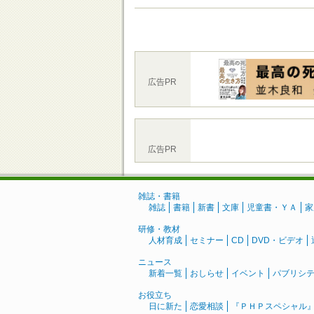
広告PR
広告PR
雑誌・書籍
雑誌
書籍
新書
文庫
児童書・ＹＡ
家
研修・教材
人材育成
セミナー
CD
DVD・ビデオ
ニュース
新着一覧
おしらせ
イベント
パブリシ
お役立ち
日に新た
恋愛相談
『ＰＨＰスペシャル