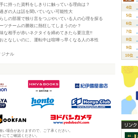
、手に持った資料をしきりに触っている理由は？
4位
き過ぎの人は話を聞いていない可能性大
5位
暮らしの部屋で独り言をつぶやいている人の心理を探る
6位
ポーツチームの勝敗に熱狂してしまうのか？
7位
地味な相手が赤いネクタイを締めてきたら要注意!!
はおとなしいのに、運転中は喧嘩っ早くなる人の本性
8位
9位
ジナル
10位
無い場合がありますので、ご了承ください。
トにてご確認ください。