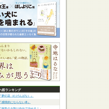
れ筋ランキング
『夢幻花（むげんばな）』
『感情的にならない本』
『病気の９割は自分で治せる！』