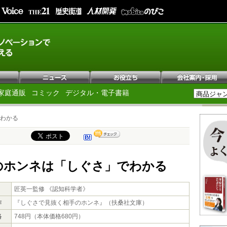
家庭通販
コミック
デジタル・電子書籍
わかる
のホンネは「しぐさ」でわかる
匠英一監修 《認知科学者》
作
『しぐさで見抜く相手のホンネ』（扶桑社文庫）
格
748円（本体価格680円）