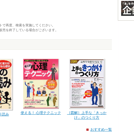
トで再度、検索を実施してください。
販売を終了している場合がございます。
使える！ 心理テクニック
［図解］上手な「きっか
ラ読み
け」のつくり方
おすすめ一覧