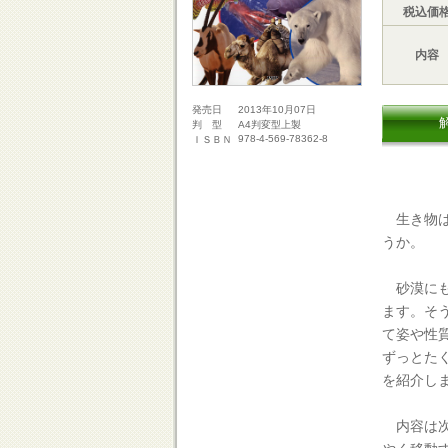
税込価
内容
2013年10月07日
発売日
A4判変型上製
判 型
978-4-569-78362-8
ＩＳＢＮ
生き物は
うか。
砂漠にも
ます。そ
て姿や性
ずっとた
を紹介し
内容は次