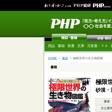
雑誌
書籍
新書
文庫
児童書・ＹＡ
HOME
書籍
極限世界の生き物図鑑
書籍
極限
砂漠・
著者
主な著