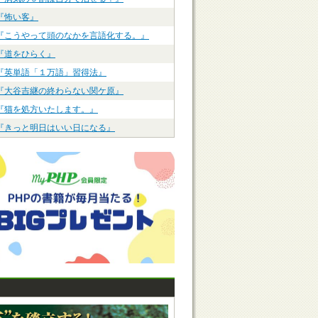
『怖い客』
『こうやって頭のなかを言語化する。』
『道をひらく』
『英単語「１万語」習得法』
『大谷吉継の終わらない関ケ原』
『猫を処方いたします。』
『きっと明日はいい日になる』