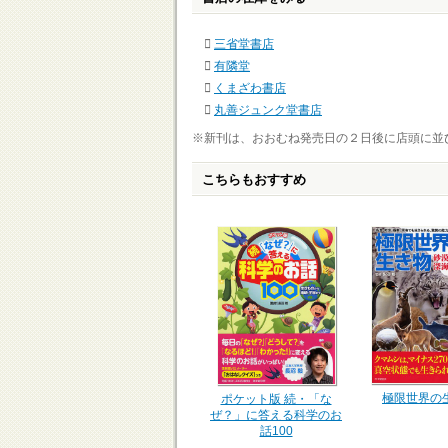
三省堂書店
有隣堂
くまざわ書店
丸善ジュンク堂書店
※新刊は、おおむね発売日の２日後に店頭に並
こちらもおすすめ
極限世界の
ポケット版 続・「な
ぜ？」に答える科学のお
話100