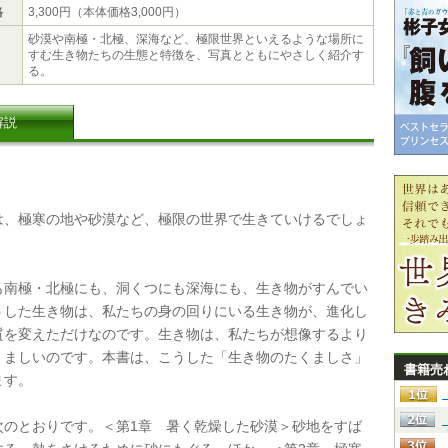
格
3,300円（本体価格3,000円）
砂漠や南極・北極、深海など、極限世界といえるような場所に
すむ生き物たちの生態と特徴を、写真とともにやさしく紹介す
る。
解説
、極寒の地や砂漠など、極限の世界で生きていけるでしょ
南極・北極にも、洞くつにも深海にも、生き物がすんでい
うした生き物は、私たちの身の回りにいる生き物が、進化し
質を変えただけなのです。生き物は、私たちが想像するより
くましいのです。本書は、こうした「生き物のたくましさ」
書籍売
ます。
のとおりです。＜第1章 暑く乾燥した砂漠＞砂地をすば