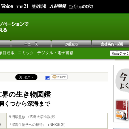
家庭通販
コミック
デジタル・電子書籍
世界の生き物図鑑
洞くつから深海まで
長沼毅監修 《広島大学准教授》
作
『深海生物学への招待』（NHK出版）