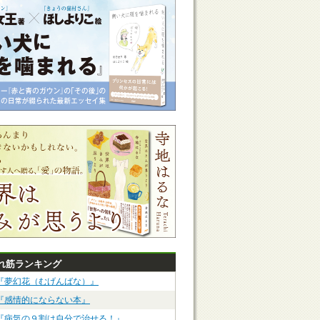
れ筋ランキング
『夢幻花（むげんばな）』
『感情的にならない本』
『病気の９割は自分で治せる！』