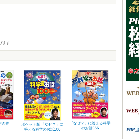
びます
「なぜ？」に答える科学
生き物
ポケット版 「なぜ？」に
のお話366
答える科学のお話100