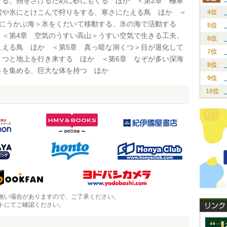
する、熱をさけるために砂にもぐる ほか ＜第2章 極寒
雪や氷にとけこんで狩りをする、寒さにたえる鳥 ほか ＜
4位
氷にうかぶ海＞氷をくだいて移動する、氷の海で活動する
5位
 ＜第4章 空気のうすい高山＞うすい空気で生きる工夫、
6位
こえる鳥 ほか ＜第5章 真っ暗な洞くつ＞目が退化して
7位
くつと地上を行き来する ほか ＜第6章 なぞが多い深海
8位
さを集める、巨大な体を持つ ほか
9位
10位
無い場合がありますので、ご了承ください。
トにてご確認ください。