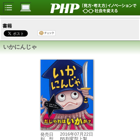
書籍
いかにんじゃ
2016年07月22日
発売日
B5判変型上製
判 型