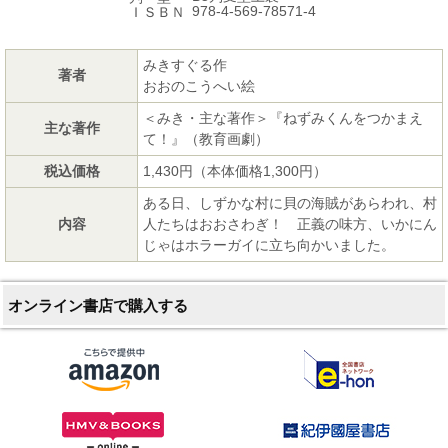
978-4-569-78571-4
ＩＳＢＮ
みきすぐる作
著者
おおのこうへい絵
＜みき・主な著作＞『ねずみくんをつかまえ
主な著作
て！』（教育画劇）
税込価格
1,430円（本体価格1,300円）
ある日、しずかな村に貝の海賊があらわれ、村
内容
人たちはおおさわぎ！ 正義の味方、いかにん
じゃはホラーガイに立ち向かいました。
オンライン書店で購入する