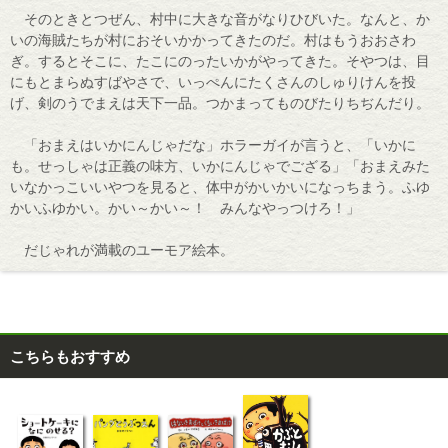
そのときとつぜん、村中に大きな音がなりひびいた。なんと、か
いの海賊たちが村におそいかかってきたのだ。村はもうおおさわ
ぎ。するとそこに、たこにのったいかがやってきた。そやつは、目
にもとまらぬすばやさで、いっぺんにたくさんのしゅりけんを投
げ、剣のうでまえは天下一品。つかまってものびたりちぢんだり。
「おまえはいかにんじゃだな」ホラーガイが言うと、「いかに
も。せっしゃは正義の味方、いかにんじゃでござる」「おまえみた
いなかっこいいやつを見ると、体中がかいかいになっちまう。ふゆ
かいふゆかい。かい～かい～！ みんなやっつけろ！」
だじゃれが満載のユーモア絵本。
こちらもおすすめ