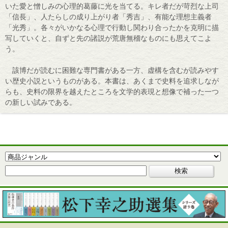
いた愛と憎しみの心理的葛藤に光を当てる。キレ者だが苛烈な上司
「信長」、人たらしの成り上がり者「秀吉」、有能な理想主義者
「光秀」。各々がいかなる心理で行動し関わり合ったかを克明に描
写していくと、自ずと先の諸説が荒唐無稽なものにも思えてこよ
う。
該博だが読むに困難な専門書がある一方、虚構を含むが読みやす
い歴史小説というものがある。本書は、あくまで史料を追求しなが
らも、史料の限界を越えたところを文学的表現と想像で補った一つ
の新しい試みである。