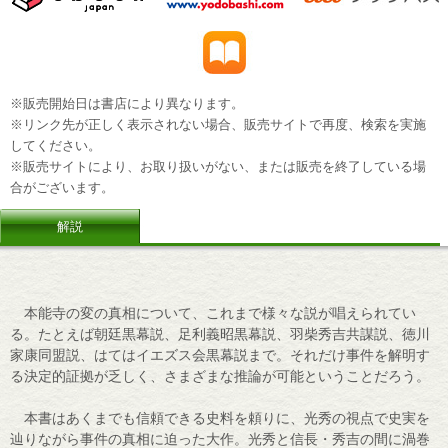
※販売開始日は書店により異なります。
※リンク先が正しく表示されない場合、販売サイトで再度、検索を実施
してください。
※販売サイトにより、お取り扱いがない、または販売を終了している場
合がございます。
解説
本能寺の変の真相について、これまで様々な説が唱えられてい
る。たとえば朝廷黒幕説、足利義昭黒幕説、羽柴秀吉共謀説、徳川
家康同盟説、はてはイエズス会黒幕説まで。それだけ事件を解明す
る決定的証拠が乏しく、さまざまな推論が可能ということだろう。
本書はあくまでも信頼できる史料を頼りに、光秀の視点で史実を
辿りながら事件の真相に迫った大作。光秀と信長・秀吉の間に渦巻