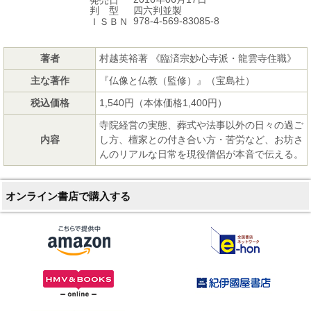
発売日
四六判並製
判 型
978-4-569-83085-8
ＩＳＢＮ
著者
村越英裕著 《臨済宗妙心寺派・龍雲寺住職》
主な著作
『仏像と仏教（監修）』（宝島社）
税込価格
1,540円（本体価格1,400円）
寺院経営の実態、葬式や法事以外の日々の過ご
内容
し方、檀家との付き合い方・苦労など、お坊さ
んのリアルな日常を現役僧侶が本音で伝える。
オンライン書店で購入する