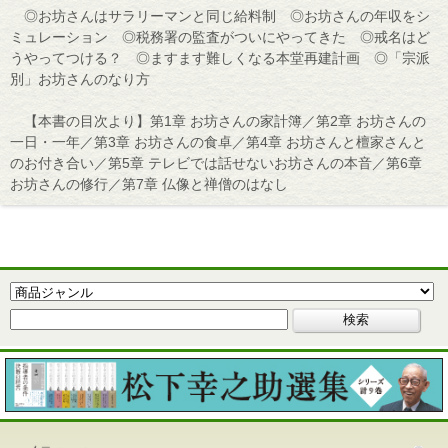
◎お坊さんはサラリーマンと同じ給料制 ◎お坊さんの年収をシ
ミュレーション ◎税務署の監査がついにやってきた ◎戒名はど
うやってつける？ ◎ますます難しくなる本堂再建計画 ◎「宗派
別」お坊さんのなり方
【本書の目次より】第1章 お坊さんの家計簿／第2章 お坊さんの
一日・一年／第3章 お坊さんの食卓／第4章 お坊さんと檀家さんと
のお付き合い／第5章 テレビでは話せないお坊さんの本音／第6章
お坊さんの修行／第7章 仏像と禅僧のはなし