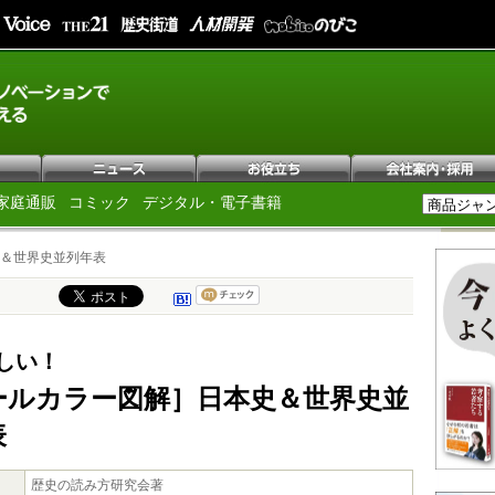
家庭通販
コミック
デジタル・電子書籍
＆世界史並列年表
しい！
ールカラー図解］日本史＆世界史並
表
歴史の読み方研究会著