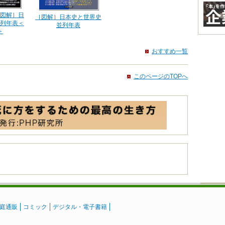
図解］日
［図解］日本史と世界史
列年表＜
並列年表
＞
おすすめ一覧
このページのTOPへ
庭通販
コミック
デジタル・電子書籍