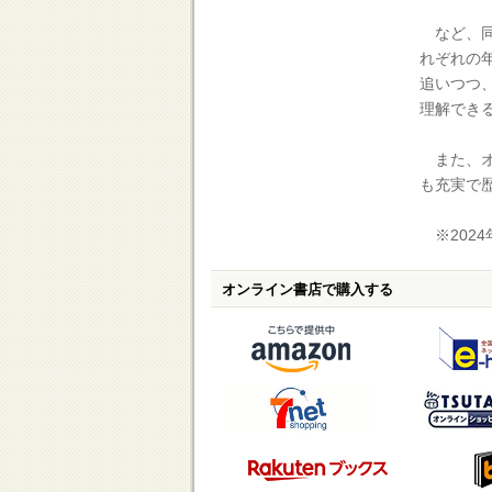
など、同
れぞれの
追いつつ
理解でき
また、オ
も充実で
※2024
オンライン書店で購入する