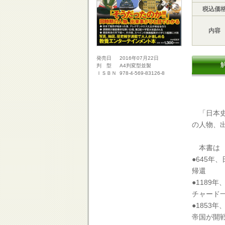
税込価
内容
2016年07月22日
発売日
A4判変型並製
判 型
978-4-569-83126-8
ＩＳＢＮ
「日本史
の人物、
本書は
●645
帰還
●1189
チャード
●1853
帝国が開