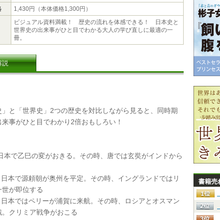
格
1,430円（本体価格1,300円）
ビジュアル資料満載！ 歴史の流れを体感できる！ 日本史と
世界史の出来事がひと目でわかる大人の学び直しに最適の一
冊。
解説
」と「世界史」2つの歴史を対比しながら見ると、同時期
出来事がひと目でわかり2倍おもしろい！
年、日本で乙巳の変がおきる。その時、唐では玄奘がインドから
年、日本で源頼朝が奥州を平定。その時、イングランドではリ
書籍売
一世が即位する
年、日本ではペリーが浦賀に来航。その時、ロシアとオスマン
戦。クリミア戦争がおこる