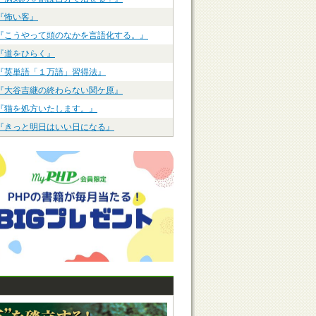
『怖い客』
『こうやって頭のなかを言語化する。』
『道をひらく』
『英単語「１万語」習得法』
『大谷吉継の終わらない関ケ原』
『猫を処方いたします。』
『きっと明日はいい日になる』