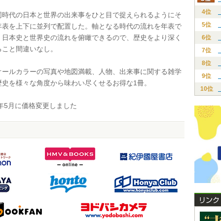
4位
時代の日本と世界の出来事をひと目で捉えられるようにそ
5位
年表を上下に並列で配置した。軸となる時代の流れを年表で
、日本史と世界史の流れを俯瞰できるので、歴史をより深く
6位
ること間違いなし。
7位
8位
ールカラーの写真や地図満載、人物、出来事に関する雑学
9位
歴史を様々な角度から味わい尽くせるお得な1冊。
10位
年5月に価格変更しました