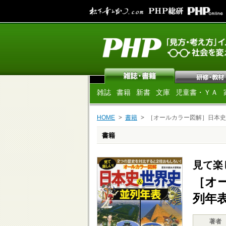
雑誌
書籍
新書
文庫
児童書・ＹＡ
HOME
書籍
［オールカラー図解］日本史
書籍
見て楽
［オ
列年
著者