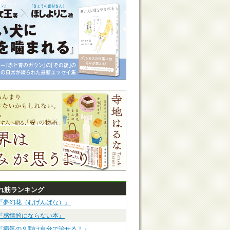
れ筋ランキング
『夢幻花（むげんばな）』
『感情的にならない本』
『病気の９割は自分で治せる！』