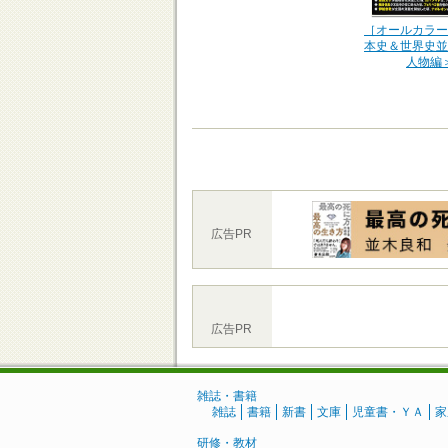
［オールカラー
本史＆世界史並
人物編
広告PR
広告PR
雑誌・書籍
雑誌
書籍
新書
文庫
児童書・ＹＡ
家
研修・教材