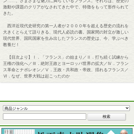
ン……、さまざまな魅力に満ちているフランス。それらは、歴史の
激動や課題のクリアがなされてきた中で、特徴をもって形作られて
きた。
西洋近現代史研究の第一人者が２０００年を超える歴史の流れを
大きくとらえて語りきる、現代人必読の書。国家間の対立が激しい
現代世界、国民国家を生み出したフランスの歴史は、今、学ぶべき
教養だ！
【目次より】Ⅰ．「フランス」の始まり／Ⅱ．打ち続く試練から
王権の強化へ／Ⅲ．絶対王政とヨーロッパ世界の拡大／Ⅳ．フラン
ス革命とナポレオン／Ⅴ．王政・共和政・帝政、揺れるフランス／
Ⅵ．なぜ、世界大戦は起こったのか