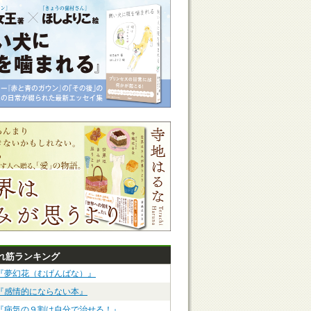
れ筋ランキング
『夢幻花（むげんばな）』
『感情的にならない本』
『病気の９割は自分で治せる！』