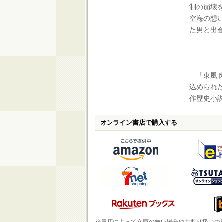
制の崩壊
空海の想
た男と出
「東風吹
込められ
作歴史小
オンライン書店で購入する
※書店によって在庫の無い場合やお取り扱いの