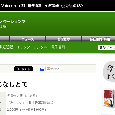
家庭通販
コミック
デジタル・電子書籍
じなしとて
天津佳之著 《小説家》
作
『利生の人』（日本経済新聞出版）
格
2,090円（本体価格1,900円）