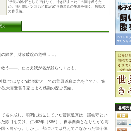
“学問の神様”としてではなく、行き詰まったこの国を救うた
め、独り闘いつづけた“政治家”菅原道真の生涯を描く、感動の
力作長編。
解説
の限界、財政破綻の危機……。
救う――。たとえ我が名が残らなくとも。
神様”ではなく“政治家”としての菅原道真に光を当てた、第
経小説大賞受賞作家による感動の歴史長編。
書籍売
て名を成し、順調に出世していた菅原道真は、讃岐守とい
した除目を受け、仁和2年（886）、自暴自棄となりながら海
任国へ向かう。しかし、都にいては見えてこなかった律令体