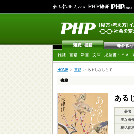
雑誌
書籍
新書
文庫
児童書・ＹＡ
HOME
書籍
あるじなしとて
書籍
ある
著者
主な著
税込価