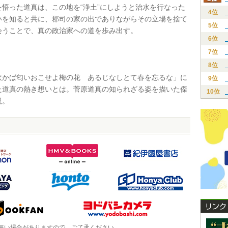
を悟った道真は、この地を“浄土”にしようと治水を行なった
4位
いを知ると共に、郡司の家の出でありながらその立場を捨て
5位
会うことで、真の政治家への道を歩み出す。
6位
7位
8位
かば匂いおこせよ梅の花 あるじなしとて春を忘るな」に
9位
た道真の熱き想いとは。菅原道真の知られざる姿を描いた傑
10位
説。
無い場合がありますので、ご了承ください。