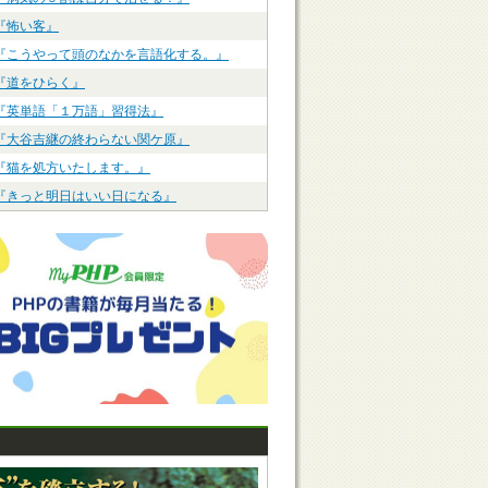
『怖い客』
『こうやって頭のなかを言語化する。』
『道をひらく』
『英単語「１万語」習得法』
『大谷吉継の終わらない関ケ原』
『猫を処方いたします。』
『きっと明日はいい日になる』