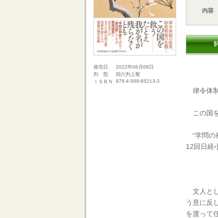
内容
2022年06月08日
発売日
四六判上製
判 型
978-4-569-85213-3
ＩＳＢＮ
律令体制
この国を
“学問の
12回日
文人とし
う意に反
を渡って