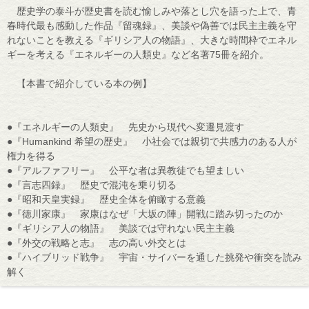
歴史学の泰斗が歴史書を読む愉しみや落とし穴を語った上で、青
春時代最も感動した作品『留魂録』、美談や偽善では民主主義を守
れないことを教える『ギリシア人の物語』、大きな時間枠でエネル
ギーを考える『エネルギーの人類史』など名著75冊を紹介。
【本書で紹介している本の例】
●『エネルギーの人類史』 先史から現代へ変遷見渡す
●『Humankind 希望の歴史』 小社会では親切で共感力のある人が
権力を得る
●『アルファフリー』 公平な者は異教徒でも望ましい
●『言志四録』 歴史で混沌を乗り切る
●『昭和天皇実録』 歴史全体を俯瞰する意義
●『徳川家康』 家康はなぜ「大坂の陣」開戦に踏み切ったのか
●『ギリシア人の物語』 美談では守れない民主主義
●『外交の戦略と志』 志の高い外交とは
●『ハイブリッド戦争』 宇宙・サイバーを通した挑発や衝突を読み
解く