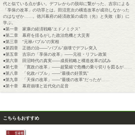
代と似ている点が多い。デフレからの脱却に繋がった、吉宗による
「享保の改革」の功罪とは。田沼意次の構造改革が成功しなかった
のはなぜか……。徳川幕府の経済政策の成功（光）と失敗（影）に
学ぶ。
●第一章 家康の経済戦略“エドノミクス”
●第二章 幕府を揺るがした政治危機と大災害
●第三章 “元禄バブル”の実相
●第四章 正徳の治――“バブル”崩壊でデフレ突入
●第五章 吉宗の「享保の改革」――元祖・リフレ政策
●第六章 田沼時代の真実――成長戦略と構造改革の試み
●第七章 「寛政の改革」――超緊縮で危機の乗り切りを図るが……
●第八章 「化政バブル」――“最後の好景気”
●第九章 「天保の改革」――“最後の改革”だったが……
●第十章 幕府崩壊と近代化の足音
こちらもおすすめ