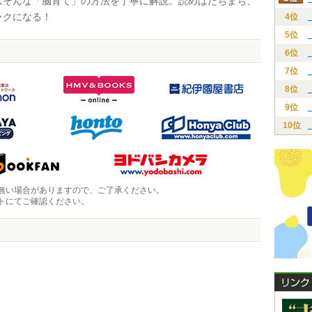
そんな「脳育て」の方法を丁寧に解説。読めばたちまち、
ラクになる！
4位
5位
6位
7位
8位
9位
10位
無い場合がありますので、ご了承ください。
トにてご確認ください。