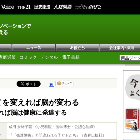
家庭通販
コミック
デジタル・電子書籍
てを変えれば脳が変わる
れば脳は健康に発達する
成田 奈緒子著 《小児科医・医学博士・公認心理師》
作
『「発達障害」と間違われる子どもたち』（青春出版社）