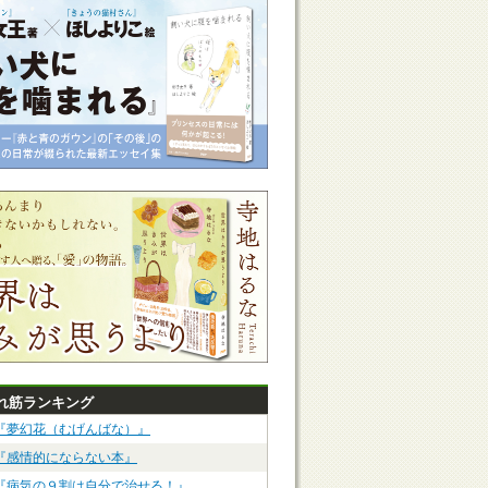
れ筋ランキング
『夢幻花（むげんばな）』
『感情的にならない本』
『病気の９割は自分で治せる！』