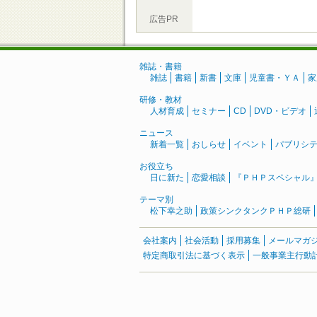
広告PR
雑誌・書籍
雑誌
書籍
新書
文庫
児童書・ＹＡ
家
研修・教材
人材育成
セミナー
CD
DVD・ビデオ
ニュース
新着一覧
おしらせ
イベント
パブリシ
お役立ち
日に新た
恋愛相談
『ＰＨＰスペシャル
テーマ別
松下幸之助
政策シンクタンクＰＨＰ総研
会社案内
社会活動
採用募集
メールマガ
特定商取引法に基づく表示
一般事業主行動