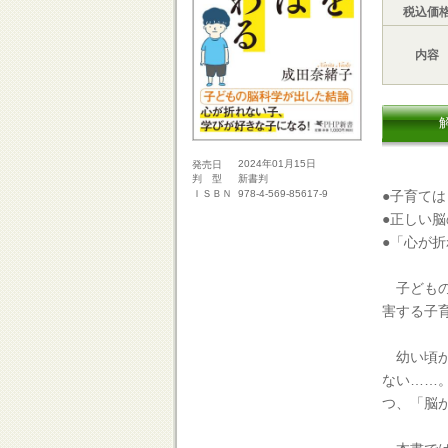
税込価
内容
2024年01月15日
発売日
新書判
判 型
●子育て
978-4-569-85617-9
ＩＳＢＮ
●正しい
●「心が
子どもの
害する子
幼い頃か
ない……
つ、「脳