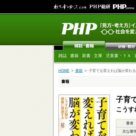
雑誌
書籍
新書
文庫
児童書・ＹＡ
HOME
書籍
子育てを変えれば脳が変わる
書籍
子育
こうす
著者
主な著