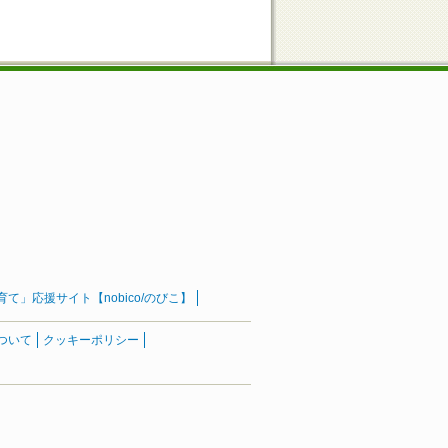
」応援サイト【nobico/のびこ】
ついて
クッキーポリシー