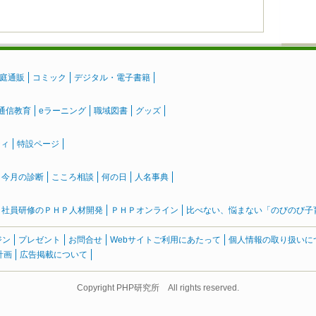
庭通販
コミック
デジタル・電子書籍
通信教育
eラーニング
職域図書
グッズ
ティ
特設ページ
』今月の診断
こころ相談
何の日
人名事典
社員研修のＰＨＰ人材開発
ＰＨＰオンライン
比べない、悩まない「のびのび子育て
ジン
プレゼント
お問合せ
Webサイトご利用にあたって
個人情報の取り扱いに
計画
広告掲載について
Copyright PHP研究所 All rights reserved.