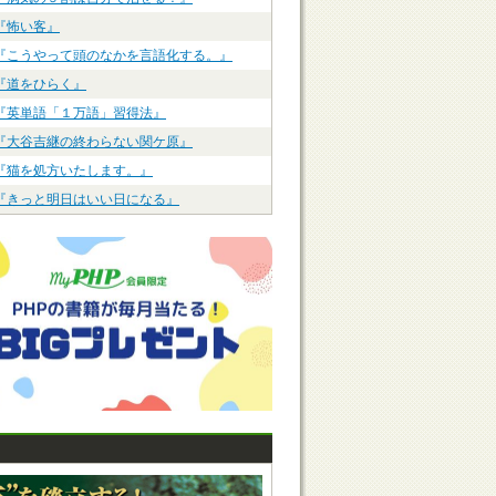
『怖い客』
『こうやって頭のなかを言語化する。』
『道をひらく』
『英単語「１万語」習得法』
『大谷吉継の終わらない関ケ原』
『猫を処方いたします。』
『きっと明日はいい日になる』