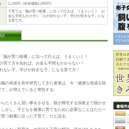
格
1,100円（本体価格1,000円）
子育ては「脳が育つ順番」に沿って行えば、うまくいく！ お
金も手間もかけずに「心が折れない子、学びが好きな子」にな
る育て方。
解説
は「脳が育つ順番」に沿って行えば、うまくいく！
脳の育て方を知れば、お金も手間もかからない！
折れない子、学びが好きな子」になる育て方！
脳の発達を長年研究してきた著者は、今「健康な発達を阻
育て」が増えていると警告する。
らたくさん習い事をさせる、親が帰宅する深夜まで寝かせ
書籍売
。しかし、子どもを健康に育てるために必要なことはただ一
が育つ順番に沿った子育て」だと語る。