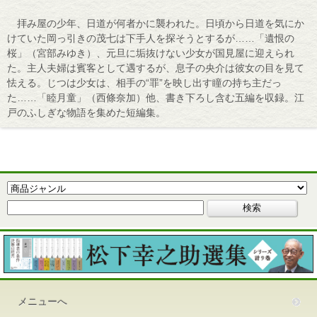
拝み屋の少年、日道が何者かに襲われた。日頃から日道を気にか
けていた岡っ引きの茂七は下手人を探そうとするが……「遺恨の
桜」（宮部みゆき）、元旦に垢抜けない少女が国見屋に迎えられ
た。主人夫婦は賓客として遇するが、息子の央介は彼女の目を見て
怯える。じつは少女は、相手の“罪”を映し出す瞳の持ち主だっ
た……「睦月童」（西條奈加）他、書き下ろし含む五編を収録。江
戸のふしぎな物語を集めた短編集。
メニューへ