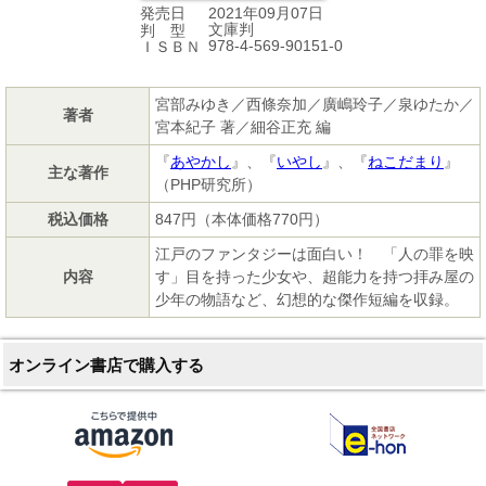
2021年09月07日
発売日
文庫判
判 型
978-4-569-90151-0
ＩＳＢＮ
宮部みゆき／西條奈加／廣嶋玲子／泉ゆたか／
著者
宮本紀子 著／細谷正充 編
『
あやかし
』、『
いやし
』、『
ねこだまり
』
主な著作
（PHP研究所）
税込価格
847円（本体価格770円）
江戸のファンタジーは面白い！ 「人の罪を映
内容
す」目を持った少女や、超能力を持つ拝み屋の
少年の物語など、幻想的な傑作短編を収録。
オンライン書店で購入する