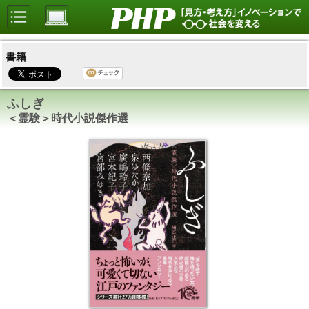
書籍
ふしぎ
＜霊験＞時代小説傑作選