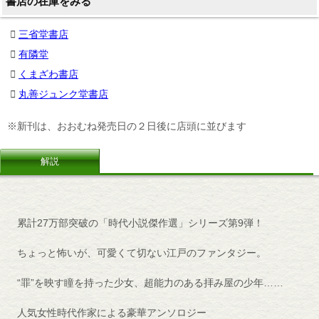
書店の在庫をみる
三省堂書店
有隣堂
くまざわ書店
丸善ジュンク堂書店
※新刊は、おおむね発売日の２日後に店頭に並びます
解説
累計27万部突破の「時代小説傑作選」シリーズ第9弾！
ちょっと怖いが、可愛くて切ない江戸のファンタジー。
“罪”を映す瞳を持った少女、超能力のある拝み屋の少年……
人気女性時代作家による豪華アンソロジー