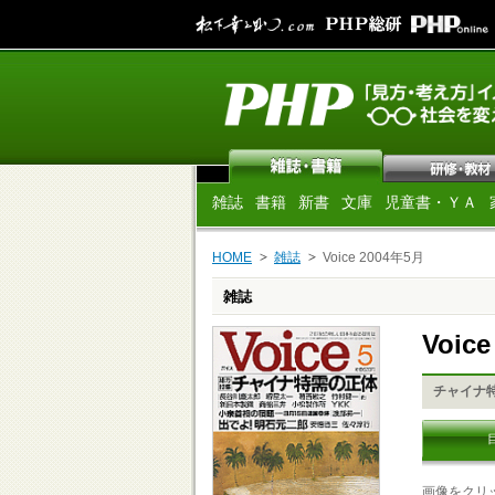
雑誌
書籍
新書
文庫
児童書・ＹＡ
HOME
雑誌
Voice 2004年5月
雑誌
Voic
チャイナ
画像をクリ