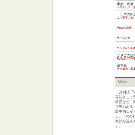
半藤一利著
ベストセラー
『日本の衛
この著者に会
Voice掲示板
ボイス往来
ワンポイント
かさごの唐
私日記<第53回
裁判員
巻末御免（23
Voice
月刊誌
『V
言誌として
教育など、
世界のある
歴史的な変
日、『vo
新鮮な視点
す。