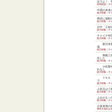
出でよ！ 
特別対談：テ
中国の未来
総力特集：チ
商売に過剰
総力特集：チ
日中「工程
総力特集：チ
チャイナ特
総力特集：チ
新日本製
場
総力特集：チ
商船三井
生した
総力特集：チ
小松製作
れなし
総力特集：チ
ＹＫＫ・
で
総力特集：チ
人民元は三
総力特集：チ
よみがえっ
総力特集：チ
小泉首相の
歴史を知れば