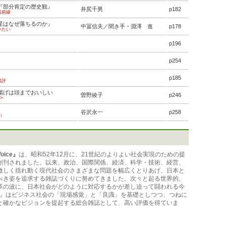
『部分肯定の歴史観』
井尻千男
p182
最前線
星はなぜ落ちるのか』
中冨信夫／聞き手・淵澤 進
p178
いたい
p196
p254
p185
書評
揚げは頭までおいしい
曽野綾子
p246
>
谷沢永一
p258
3）
oice』
は、昭和52年12月に、21世紀のよりよい社会実現のための提
創刊されました。以来、政治、国際関係、経済、科学・技術、経営、
激しく揺れ動く現代社会のさまざまな問題を幅広くとりあげ、日本と
べき姿を追求する雑誌づくりに努めてきました。次々と起る世界的、
革の波に、日本社会がどのように対応するかが差し迫って闘われる今
ice』はビジネス社会の「現場感覚」と「良識」を基礎としつつ、つねに
と確かなビジョンを提起する総合雑誌として、高い評価を得ていま