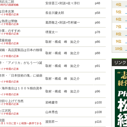
明石元二郎
安倍晋三<対談>佐々淳行
p48
4位
ロ時代の国家戦略
は日本次第
5位
長谷川慶太郎
p58
ャイナ特需の正体
6位
な熱意は禁物
葛西敬之<対談>竹村健一
p66
ャイナ特需の正体
7位
分業」のすすめ
堺屋太一
p78
8位
ャイナ特需の正体
需最前線
9位
取材・構成 峰 如之介
p86
ャイナ特需の正体
10位
鐵・高品質製品は日本の独壇
取材・構成 峰 如之介
p88
ャイナ特需の正体
・「アメリカ」がもう一つ誕
取材・構成 峰 如之介
p91
ャイナ特需の正体
所・「日本技術の塊」に値崩
取材・構成 峰 如之介
p93
ャイナ特需の正体
海外進出は１００％独自資本
取材・構成 峰 如之介
p96
ャイナ特需の正体
割切り上げて当然
岩崎慶市
p100
ャイナ特需の正体
た江沢民
山本秀也
p108
ャイナ特需の正体
宿題
渡部昇一
p116
８月１５日に堂々と靖国へ参拝できる