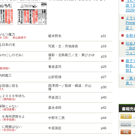
【も
誰？
202
ドラ
Pri
定！
がもつ魔力
令和
椹木野衣
p11
04（29） 村山留里子
社会
る日本の滝
写真・文：丹地保堯
p16
「Bi
５
ウェ
みやにしのぞみ）
撮影・北島敬三／文・東ひさゆ
p19
き
親子
験会」
養老孟司
p25
第26回>
部】
内村鑑三
山折哲雄
p27
「第
表！
は現場に宿る
西澤潤一／取材・構成：片山
p30
修
け人
も２００６年待ち
早坂茂三
p40
む（国内政治）
保険じゃない
森永卓郎
p42
書籍売
む（経済産業）
」を海外誘致せよ
中野不二男
p44
む（科学技術）
」に根拠はない
中原英臣
p46
む（生活社会）