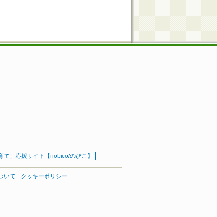
」応援サイト【nobico/のびこ】
ついて
クッキーポリシー