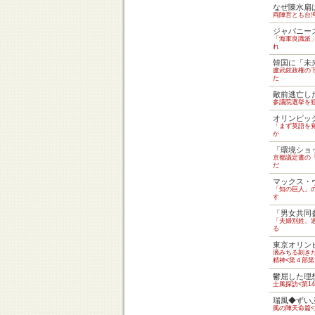
なぜ陳水扁
両陣営とも台
ジャパニー
「海軍良識派
れ
韓国に「未
盧武鉉政権の
た
敵前逃亡し
参議院選挙を
オリンピッ
「まず英語を
か
「環境ショ
京都議定書の
だ
マックス・
「知の巨人」
す
「男女共同
「夫婦別姓、
る
東京オリン
滴みちる刻き
精神<第４部第
鬱屈した理
士風探訪<第1
瑞風◆ずい
風の陣天命篇<