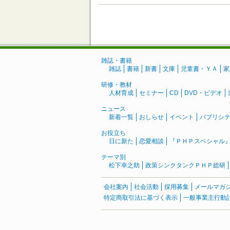
雑誌・書籍
雑誌
書籍
新書
文庫
児童書・ＹＡ
家
研修・教材
人材育成
セミナー
CD
DVD・ビデオ
ニュース
新着一覧
おしらせ
イベント
パブリシ
お役立ち
日に新た
恋愛相談
『ＰＨＰスペシャル
テーマ別
松下幸之助
政策シンクタンクＰＨＰ総研
会社案内
社会活動
採用募集
メールマガ
特定商取引法に基づく表示
一般事業主行動