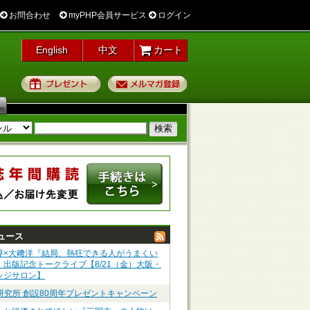
お問合わせ
myPHP会員サービス
ログイン
English
中文
カート
プレゼント
メルマガ登録
ュース
淳×大﨑洋『結局、熱狂できる人がうまくい
』出版記念トークライブ【8/21（金）大阪・
ッジサロン】
P研究所 創設80周年プレゼントキャンペーン