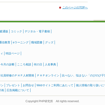
このページのTOPへ
庭通販
コミック
デジタル・電子書籍
通信教育
eラーニング
職域図書
グッズ
ティ
特設ページ
』今月の診断
こころ相談
何の日
人名事典
社員研修のＰＨＰ人材開発
ＰＨＰオンライン
比べない、悩まない「のびのび子育て
ジン
プレゼント
お問合せ
Webサイトご利用にあたって
個人情報の取り扱いに
計画
広告掲載について
Copyright PHP研究所 All rights reserved.