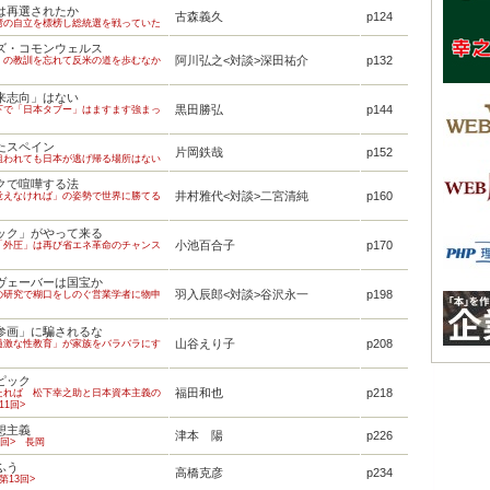
は再選されたか
古森義久
p124
湾の自立を標榜し総統選を戦っていた
ズ・コモンウェルス
阿川弘之<対談>深田祐介
p132
」の教訓を忘れて反米の道を歩むなか
来志向」はない
黒田勝弘
p144
下で「日本タブー」はますます強まっ
たスペイン
片岡鉄哉
p152
狙われても日本が逃げ帰る場所はない
クで喧嘩する法
井村雅代<対談>二宮清純
p160
覚えなければ」の姿勢で世界に勝てる
ック」がやって来る
小池百合子
p170
「外圧」は再び省エネ革命のチャンス
ヴェーバーは国宝か
羽入辰郎<対談>谷沢永一
p198
の研究で糊口をしのぐ営業学者に物申
参画」に騙されるな
山谷えり子
p208
過激な性教育」が家族をバラバラにす
ピック
福田和也
p218
たれば 松下幸之助と日本資本主義の
11回>
想主義
津本 陽
p226
4回> 長岡
ふう
高橋克彦
p234
第13回>