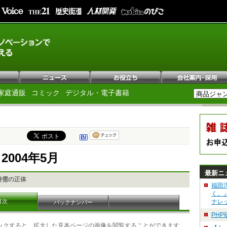
家庭通販
コミック
デジタル・電子書籍
e 2004年5月
最新ニ
特需の正体
福田
く。
目次
ナレ
バックナンバー
PH
ックすると、拡大した見本ページの画像を閲覧することができます