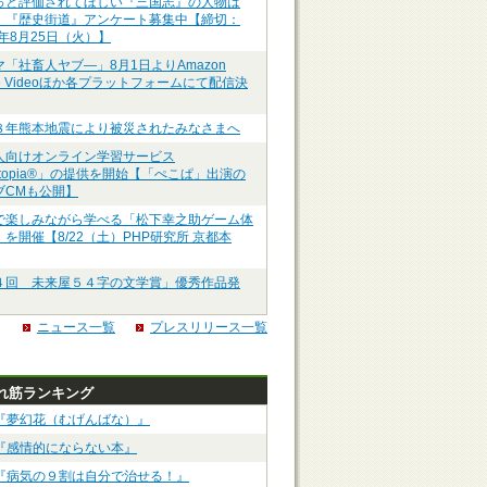
っと評価されてほしい『三国志』の人物は
】『歴史街道』アンケート募集中【締切：
6年8月25日（火）】
マ「社畜人ヤブ―」8月1日よりAmazon
me Videoほか各プラットフォームにて配信決
８年熊本地震により被災されたみなさまへ
人向けオンライン学習サービス
ztopia®」の提供を開始【「ぺこぱ」出演の
ブCMも公開】
で楽しみながら学べる「松下幸之助ゲーム体
を開催【8/22（土）PHP研究所 京都本
４回 未来屋５４字の文学賞」優秀作品発
ニュース一覧
プレスリリース一覧
れ筋ランキング
『夢幻花（むげんばな）』
『感情的にならない本』
『病気の９割は自分で治せる！』