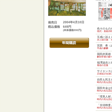
2004年4月10日
発売日
649円
税込価格
色そのもの
(本体価格590円)
現代・美術20
五感に訴え
水と緑の国 
宮西 希（
平成の麒麟
国民的英雄
解剖学者の眼<
福澤諭吉と
巻頭の言葉
サイエンス
21世紀の仕掛
自民も民主
時代の先を読
国民年金は
時代の先を読
「理系人材
時代の先を読
「全頭検査
時代の先を読