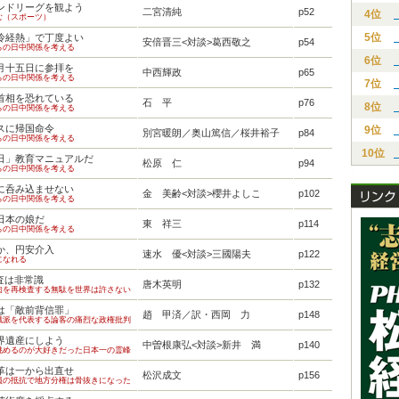
ンドリーグを観よう
二宮清純
p52
4位
む（スポーツ）
5位
冷経熱」で丁度よい
安倍晋三<対談>葛西敬之
p54
らの日中関係を考える
6位
月十五日に参拝を
中西輝政
p65
らの日中関係を考える
7位
首相を恐れている
石 平
p76
8位
らの日中関係を考える
スに帰国命令
9位
別宮暖朗／奥山篤信／桜井裕子
p84
らの日中関係を考える
10位
日」教育マニュアルだ
松原 仁
p94
らの日中関係を考える
に呑み込ませない
金 美齢<対談>櫻井よしこ
p102
らの日中関係を考える
日本の娘だ
東 祥三
p114
らの日中関係を考える
か、円安介入
速水 優<対談>三國陽夫
p122
になれる
査は非常識
唐木英明
p132
肉を再検査する無駄を世界は許さない
は「敵前背信罪」
趙 甲済／訳・西岡 力
p148
識派を代表する論客の痛烈な政権批判
界遺産にしよう
中曽根康弘<対談>新井 満
p140
眺めるのが大好きだった日本一の霊峰
革は一から出直せ
松沢成文
p156
員の抵抗で地方分権は骨抜きになった