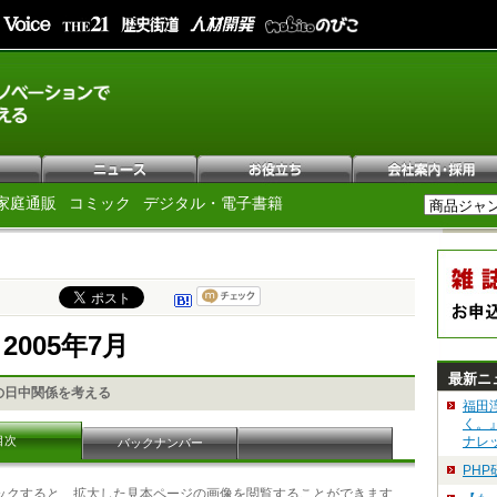
家庭通販
コミック
デジタル・電子書籍
e 2005年7月
最新ニ
の日中関係を考える
福田
く。
目次
ナレ
バックナンバー
PH
ックすると、拡大した見本ページの画像を閲覧することができます