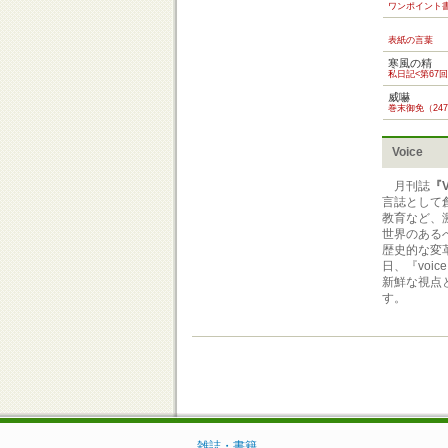
ワンポイント
表紙の言葉
寒風の精
私日記<第67回
威嚇
巻末御免（24
Voice
月刊誌
『V
言誌として
教育など、
世界のある
歴史的な変
日、『vo
新鮮な視点
す。
雑誌・書籍