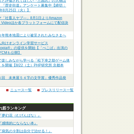
っと評価されてほしい『三国志』の人物は
】『歴史街道』アンケート募集中【締切：
6年8月25日（火）】
マ「社畜人ヤブ―」8月1日よりAmazon
me Videoほか各プラットフォームにて配信決
８年熊本地震により被災されたみなさまへ
人向けオンライン学習サービス
ztopia®」の提供を開始【「ぺこぱ」出演の
ブCMも公開】
で楽しみながら学べる「松下幸之助ゲーム体
を開催【8/22（土）PHP研究所 京都本
４回 未来屋５４字の文学賞」優秀作品発
ニュース一覧
プレスリリース一覧
れ筋ランキング
『夢幻花（むげんばな）』
『感情的にならない本』
『病気の９割は自分で治せる！』