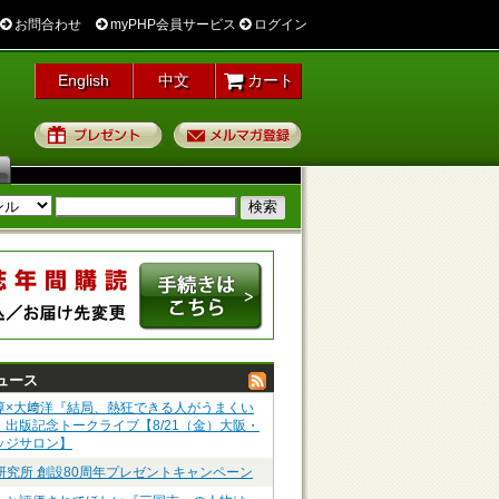
お問合わせ
myPHP会員サービス
ログイン
English
中文
カート
プレゼント
メルマガ登録
ュース
淳×大﨑洋『結局、熱狂できる人がうまくい
』出版記念トークライブ【8/21（金）大阪・
ッジサロン】
P研究所 創設80周年プレゼントキャンペーン