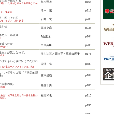
芸術度を採点する
椹木野衣
p168
故郷だった場がなぜかくも不毛なのか
津本 陽
p218
ーン 第２回
四・四（その四）
石井 宏
p200
見たニッポン 第４楽章
りかぜ
高橋克彦
p238
道のルール破り
?山正之
p164
帳
は減ったか
中原英臣
p208
わりたい
理由』が気になって』
坪内祐三／聞き手・尾崎真理子
p176
いたい
『ぼくもいくさに征くのだけれ
淵澤 進
p182
む（大宅壮一ノンフィクション賞）
Ｌ・バダラッコ著『「決定的瞬
法』
森本昌義
p184
『国家の罠』
井尻千男
p186
最前線
福田和也
p210
たれば 松下幸之助と日本資本主義の
24回>
p258