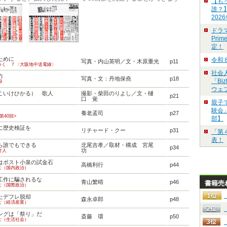
【も
誰？
202
ドラ
Pri
定！
ために
令和
写真・内山英明／文・木原重光
p11
歩く ７〈大阪地中送電線〉
社会
力
写真・文：丹地保堯
p18
「Bi
9
ウェ
こいけひかる） 歌人
撮影・柴田のりよし／文・樋
p21
口 覚
親子
験会」
養老孟司
p27
第40回>
部】
に歴史検証を
リチャード・クー
p31
「第
表！
ら誰でもできる
北尾吉孝／取材・構成 宮尾
p34
功
け人
はポスト小泉の試金石
高橋利行
p44
む（国内政治）
工作に騙されるな
青山繁晴
p46
書籍売
む（国際政治）
たデフレ脱却
森永卓郎
p48
む（経済産業）
ングは「祭り」だ
斎藤 環
p50
む（生活社会）