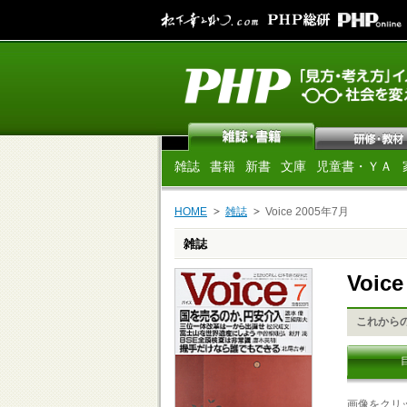
雑誌
書籍
新書
文庫
児童書・ＹＡ
HOME
雑誌
Voice 2005年7月
雑誌
Voic
これから
画像をクリ