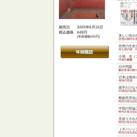
2005年6月10日
発売日
649円
税込価格
美しい街の
(本体価格590円)
文明の胎内を
自然の生命
水と緑の国 1
小池 光（
平成の麒麟
日中問題
解剖学者の眼<
日本は独自
巻頭の言葉
握手だけな
21世紀の仕掛
郵政民営化
時代の先を読
中国の世論
時代の先を読
先送りされ
時代の先を読
ＪＲバッシ
時代の先を読