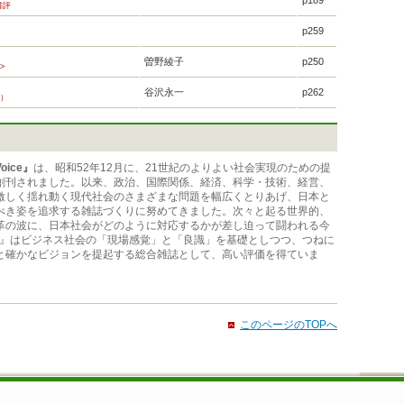
p189
書評
p259
曽野綾子
p250
>
谷沢永一
p262
7）
oice』
は、昭和52年12月に、21世紀のよりよい社会実現のための提
創刊されました。以来、政治、国際関係、経済、科学・技術、経営、
激しく揺れ動く現代社会のさまざまな問題を幅広くとりあげ、日本と
べき姿を追求する雑誌づくりに努めてきました。次々と起る世界的、
革の波に、日本社会がどのように対応するかが差し迫って闘われる今
ice』はビジネス社会の「現場感覚」と「良識」を基礎としつつ、つねに
と確かなビジョンを提起する総合雑誌として、高い評価を得ていま
このページのTOPへ