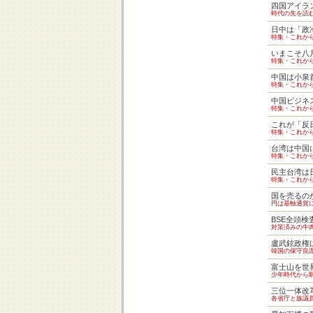
四国アイラ
時代の先を読
日中は「政
特集・これか
いまこそ八
特集・これか
中国は小泉
特集・これか
中国ビジネ
特集・これか
これが「反
特集・これか
台湾は中国
特集・これか
民主台湾は
特集・これか
国を売るの
円は基軸通貨
BSE全頭検
対策済みの牛
盧武鉉政権
韓国の保守良
富士山を世
少年時代から
三位一体改
各省庁と族議