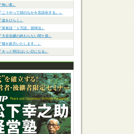
『怖い客』
『こうやって頭のなかを言語化する。』
『道をひらく』
『英単語「１万語」習得法』
『大谷吉継の終わらない関ケ原』
『猫を処方いたします。』
『きっと明日はいい日になる』