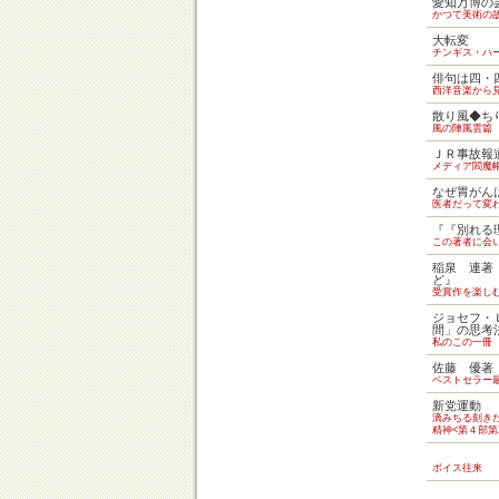
愛知万博の
かつて美術の
大転変
チンギス・ハ
俳句は四・
西洋音楽から
散り風◆ち
風の陣風雲篇
ＪＲ事故報
メディア閻魔
なぜ胃がん
医者だって変
『『別れる
この著者に会
稲泉 連著
ど』
受賞作を楽し
ジョセフ・
間」の思考
私のこの一冊
佐藤 優著
ベストセラー
新党運動
滴みちる刻き
精神<第４部第
ボイス往来