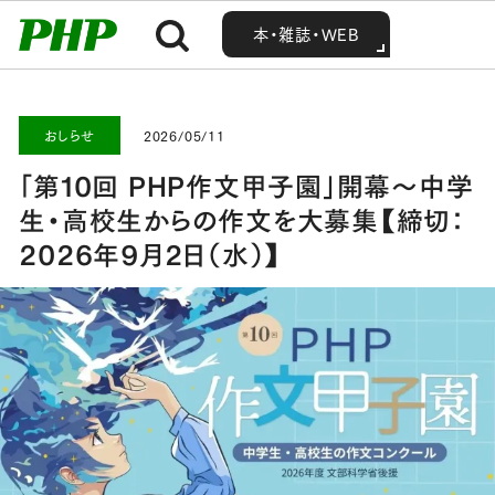
MENU
MENU
Home
お知らせ・最新情報
おしらせ
「第10回 PHP作文甲子園」開幕～中学生・高校生からの作文を大募集【締切：2026年9月2日（水）】
本・雑誌・WEB
本・雑誌・WEB
おしらせ
2026/05/11
「第10回 PHP作文甲子園」開幕～中学
生・高校生からの作文を大募集【締切：
2026年9月2日（水）】