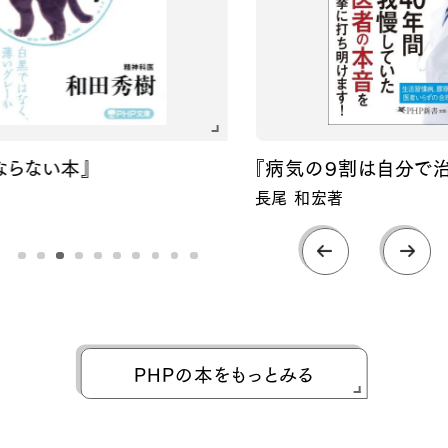
い本』
『病気の９割は自分で治せる！
長尾 和宏著
PHPの本をもっとみる