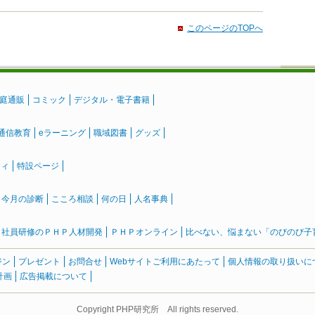
このページのTOPへ
庭通販
コミック
デジタル・電子書籍
通信教育
eラーニング
職域図書
グッズ
ティ
特設ページ
』今月の診断
こころ相談
何の日
人名事典
社員研修のＰＨＰ人材開発
ＰＨＰオンライン
比べない、悩まない「のびのび子育て
ジン
プレゼント
お問合せ
Webサイトご利用にあたって
個人情報の取り扱いに
計画
広告掲載について
Copyright PHP研究所 All rights reserved.