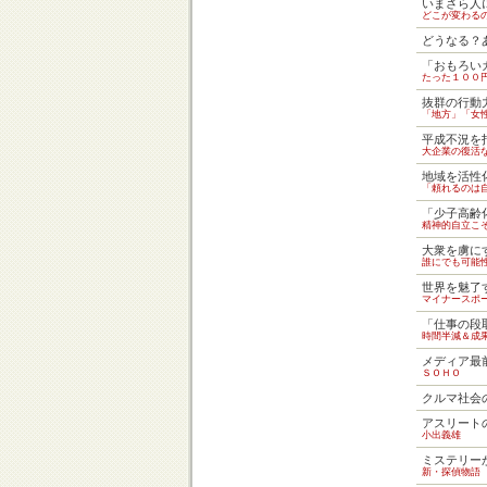
いまさら人
どこが変わる
どうなる？
「おもろい
たった１００
抜群の行動
「地方」「女
平成不況を
大企業の復活
地域を活性
「頼れるのは
「少子高齢
精神的自立こ
大衆を虜に
誰にでも可能
世界を魅了
マイナースポ
「仕事の段
時間半減＆成
メディア最
ＳＯＨＯ
クルマ社会
アスリート
小出義雄
ミステリー
新・探偵物語