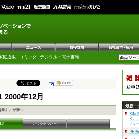
家庭通販
コミック
デジタル・電子書籍
1 2000年12月
最新ニ
営業力」が勝つ
福田
く。
目次
ナレ
バックナンバー
PH