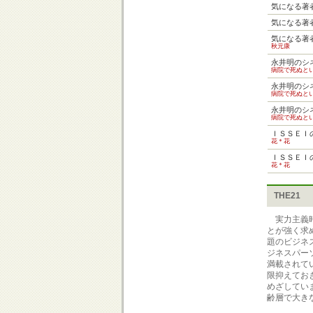
気になる著
気になる著
気になる著
秋元康
永井明のシ
病院で死ぬと
永井明のシ
病院で死ぬと
永井明のシ
病院で死ぬと
ＩＳＳＥＩ
花＊花
ＩＳＳＥＩ
花＊花
THE21
実力主義時
とが強く求
題のビジネ
ジネスパー
満載されてい
限抑えてお
めざしてい
齢層で大き