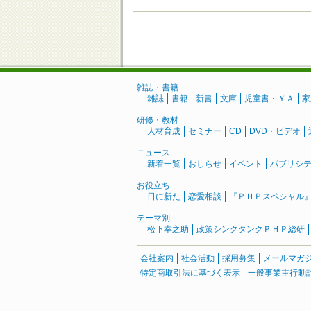
雑誌・書籍
雑誌
書籍
新書
文庫
児童書・ＹＡ
家
研修・教材
人材育成
セミナー
CD
DVD・ビデオ
ニュース
新着一覧
おしらせ
イベント
パブリシ
お役立ち
日に新た
恋愛相談
『ＰＨＰスペシャル
テーマ別
松下幸之助
政策シンクタンクＰＨＰ総研
会社案内
社会活動
採用募集
メールマガ
特定商取引法に基づく表示
一般事業主行動