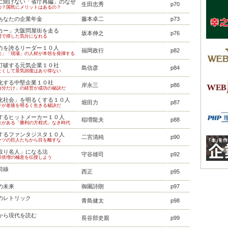
に聞けない「省庁再編」のなぜ
生田忠秀
p70
の？国民にメリットはあるの？
あなたの企業年金
藤本卓二
p73
カー」大阪問屋街を走る
坂本伸之
p76
円で得した気分になれる
力を誇るリーダー１０人
福岡政行
p82
性」「現場」の人材が本領を発揮する
打破する元気企業１０社
島信彦
p84
なくして景気回復はあり得ない
化する中堅企業１０社
岸永三
p86
自分だけ」の経営が成功の秘訣だ
化社会」を明るくする１０人
堀田力
p87
そが老後を明るく生きる秘訣だ
するヒットメーカー１０人
稲増龍夫
p88
性がある「勝利の方程式」なき時代
するファンタジスタ１０人
二宮清純
p90
ーツの巨人たちから目を離すな
取り名人」になる法
守谷雄司
p92
果倍増の極意を伝授しよう
前線
西正
p95
の未来
御園詩朗
p97
のレトリック
青島健太
p98
から現代を読む
長谷部史親
p99