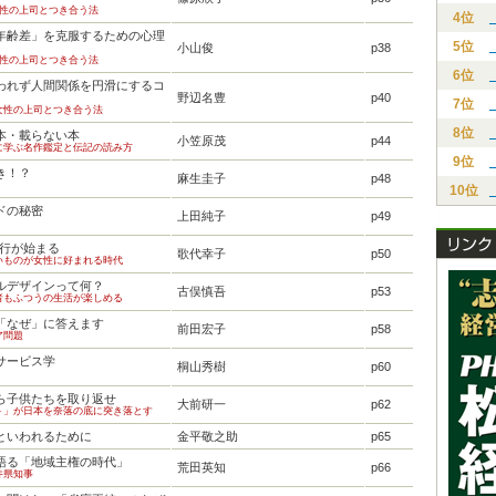
女性の上司とつき合う法
4位
年齢差」を克服するための心理
5位
小山俊
p38
女性の上司とつき合う法
6位
われず人間関係を円滑にするコ
野辺名豊
p40
7位
女性の上司とつき合う法
8位
本・載らない本
小笠原茂
p44
に学ぶ名作鑑定と伝記の読み方
9位
き！？
麻生圭子
p48
10位
ドの秘密
上田純子
p49
流行が始まる
歌代幸子
p50
いものが女性に好まれる時代
ルデザインって何？
古俣慎吾
p53
者もふつうの生活が楽しめる
「なぜ」に答えます
前田宏子
p58
ア問題
サービス学
桐山秀樹
p60
ら子供たちを取り返せ
大前研一
p62
ト」が日本を奈落の底に突き落とす
といわれるために
金平敬之助
p65
語る「地域主権の時代」
荒田英知
p66
井県知事