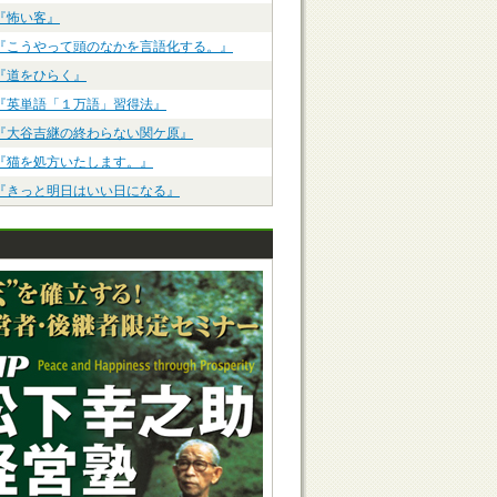
『怖い客』
『こうやって頭のなかを言語化する。』
『道をひらく』
『英単語「１万語」習得法』
『大谷吉継の終わらない関ケ原』
『猫を処方いたします。』
『きっと明日はいい日になる』