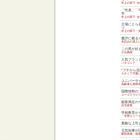
年上の部下･
「性差」「
学
年上の部下･
立場にとら
ツ
年上の部下・
書評に載る
本読みの達人
この男が好
小出義雄
人気ブラン
パタゴニア
“プチから
小さくて可愛
ユニバーサ
高齢者も身障
国際情勢の
ユーゴスラビ
顧客満足の
住宅産業
学校教育か
「学歴エリー
素敵な上司
元気知事が
栗田幸雄・福