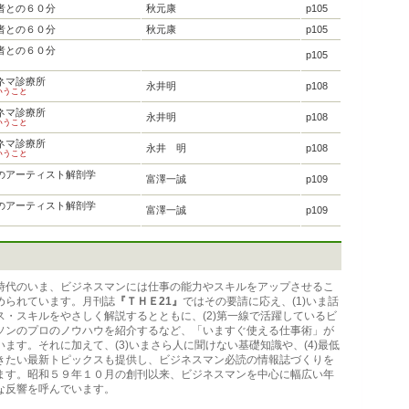
者との６０分
秋元康
p105
者との６０分
秋元康
p105
者との６０分
p105
ネマ診療所
永井明
p108
いうこと
ネマ診療所
永井明
p108
いうこと
ネマ診療所
永井 明
p108
いうこと
のアーティスト解剖学
富澤一誠
p109
のアーティスト解剖学
富澤一誠
p109
代のいま、ビジネスマンには仕事の能力やスキルをアップさせるこ
められています。月刊誌
『ＴＨＥ21』
ではその要請に応え、(1)いま話
ス・スキルをやさしく解説するとともに、(2)第一線で活躍しているビ
ソンのプロのノウハウを紹介するなど、「いますぐ使える仕事術」が
ます。それに加えて、(3)いまさら人に聞けない基礎知識や、(4)最低
きたい最新トピックスも提供し、ビジネスマン必読の情報誌づくりを
ます。昭和５９年１０月の創刊以来、ビジネスマンを中心に幅広い年
な反響を呼んでいます。