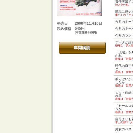
責任者出て
地方交付税
商品に歴史
東ハトの「キ
今月のキー
2000年11月10日
発売日
545円
税込価格
今月のキー
(本体価格495円)
今月のラン
データが語
極端な「美人
「現場」を
かれ
最後は「営業
時代の旗手
と」
最後は「営業
彼らはいか
したか
最後は「営業
ヒット商品
れる
最後は「営業
「セールス
うか
最後は「営業
自分よりも
年上の部下･
男女のベス
く