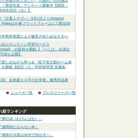
っと評価されてほしい『三国志』の人物は
】『歴史街道』アンケート募集中【締切：
6年8月25日（火）】
マ「社畜人ヤブ―」8月1日よりAmazon
me Videoほか各プラットフォームにて配信決
８年熊本地震により被災されたみなさまへ
人向けオンライン学習サービス
ztopia®」の提供を開始【「ぺこぱ」出演の
ブCMも公開】
で楽しみながら学べる「松下幸之助ゲーム体
を開催【8/22（土）PHP研究所 京都本
４回 未来屋５４字の文学賞」優秀作品発
ニュース一覧
プレスリリース一覧
れ筋ランキング
『夢幻花（むげんばな）』
『感情的にならない本』
『病気の９割は自分で治せる！』