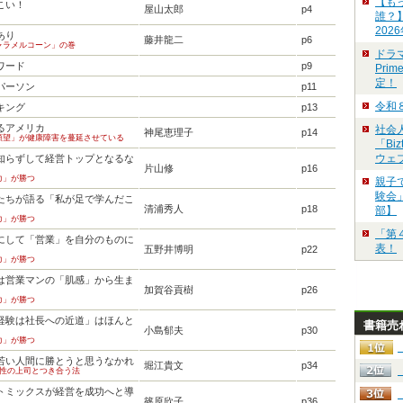
【も
こい！
屋山太郎
p4
誰？
202
あり
藤井龍二
p6
ャラメルコーン」の巻
ドラ
ワード
p9
Pri
定！
パーソン
p11
令和
キング
p13
るアメリカ
社会
神尾恵理子
p14
願望」が健康障害を蔓延させている
「Bi
ウェ
知らずして経営トップとなるな
片山修
p16
力」が勝つ
親子
験会」
たちが語る「私が足で学んだこ
清浦秀人
p18
部】
力」が勝つ
「第
にして「営業」を自分のものに
表！
五野井博明
p22
力」が勝つ
は営業マンの「肌感」から生ま
加賀谷貢樹
p26
力」が勝つ
経験は社長への近道」はほんと
書籍売
小島郁夫
p30
力」が勝つ
若い人間に勝とうと思うなかれ
堀江貴文
p34
女性の上司とつき合う法
トミックスが経営を成功へと導
篠原欣子
p36