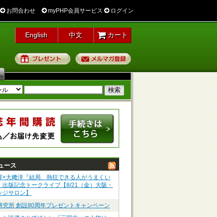
お問合わせ
myPHP会員サービス
ログイン
English
中文
カート
プレゼント
メルマガ登録
ュース
淳×大﨑洋『結局、熱狂できる人がうまくい
』出版記念トークライブ【8/21（金）大阪・
ッジサロン】
P研究所 創設80周年プレゼントキャンペーン