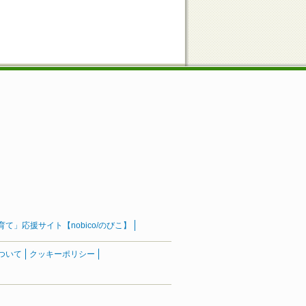
」応援サイト【nobico/のびこ】
ついて
クッキーポリシー