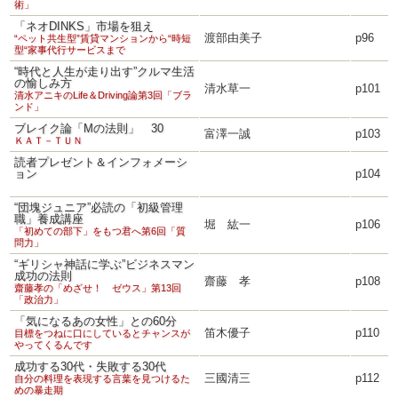
術」
「ネオDINKS」市場を狙え
渡部由美子
p96
“ペット共生型”賃貸マンションから“時短
型“家事代行サービスまで
“時代と人生が走り出す”クルマ生活
の愉しみ方
清水草一
p101
清水アニキのLife＆Driving論第3回「ブラ
ンド」
ブレイク論「Mの法則」 30
富澤一誠
p103
ＫＡＴ－ＴＵＮ
読者プレゼント＆インフォメーシ
ョン
p104
“団塊ジュニア”必読の「初級管理
職」養成講座
堀 紘一
p106
「初めての部下」をもつ君へ第6回「質
問力」
“ギリシャ神話に学ぶ”ビジネスマン
成功の法則
齋藤 孝
p108
齋藤孝の「めざせ！ ゼウス」第13回
「政治力」
「気になるあの女性」との60分
笛木優子
p110
目標をつねに口にしているとチャンスが
やってくるんです
成功する30代・失敗する30代
三國清三
p112
自分の料理を表現する言葉を見つけるた
めの暴走期