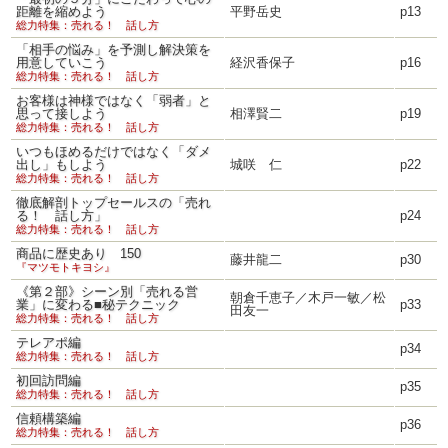
距離を縮めよう
平野岳史
p13
総力特集：売れる！ 話し方
「相手の悩み」を予測し解決策を
用意していこう
経沢香保子
p16
総力特集：売れる！ 話し方
お客様は神様ではなく「弱者」と
思って接しよう
相澤賢二
p19
総力特集：売れる！ 話し方
いつもほめるだけではなく「ダメ
出し」もしよう
城咲 仁
p22
総力特集：売れる！ 話し方
徹底解剖トップセールスの「売れ
る！ 話し方」
p24
総力特集：売れる！ 話し方
商品に歴史あり 150
藤井龍二
p30
『マツモトキヨシ』
《第２部》シーン別「売れる営
朝倉千恵子／木戸一敏／松
業」に変わる■秘テクニック
p33
田友一
総力特集：売れる！ 話し方
テレアポ編
p34
総力特集：売れる！ 話し方
初回訪問編
p35
総力特集：売れる！ 話し方
信頼構築編
p36
総力特集：売れる！ 話し方