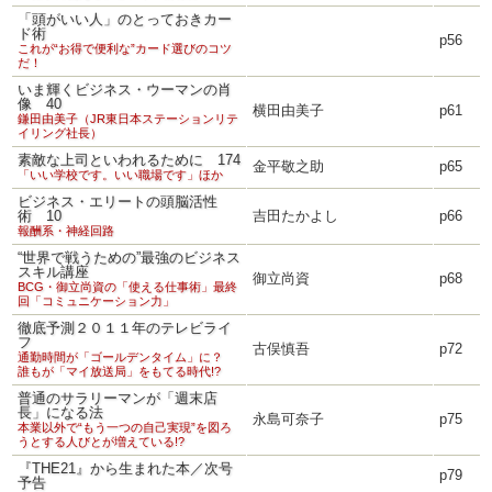
「頭がいい人」のとっておきカー
ド術
p56
これが“お得で便利な”カード選びのコツ
だ！
いま輝くビジネス・ウーマンの肖
像 40
横田由美子
p61
鎌田由美子（JR東日本ステーションリテ
イリング社長）
素敵な上司といわれるために 174
金平敬之助
p65
「いい学校です。いい職場です」ほか
ビジネス・エリートの頭脳活性
術 10
吉田たかよし
p66
報酬系・神経回路
“世界で戦うための”最強のビジネス
スキル講座
御立尚資
p68
BCG・御立尚資の「使える仕事術」最終
回「コミュニケーション力」
徹底予測２０１１年のテレビライ
フ
古俣慎吾
p72
通勤時間が「ゴールデンタイム」に？
誰もが「マイ放送局」をもてる時代!?
普通のサラリーマンが「週末店
長」になる法
永島可奈子
p75
本業以外で“もう一つの自己実現”を図ろ
うとする人びとが増えている!?
『THE21』から生まれた本／次号
p79
予告