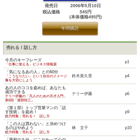
発売日
2006年5月10日
税込価格
545円
(本体価格495円)
年間購読
売れる！話し方
今月のキーフレーズ
p1
「仕事に使える」ビジネス情報源
「気になるあの人」との60分
鈴木亜久里
p4
「こうなりたい」という自分のイメージ
像を大切にしよう
あの人のココを盗めば、あなたも
成功できる
テリー伊藤
p6
テリー伊藤の「凡人のための天才入門」
第6回「渡部恒三」
《第１部》トップ営業マンの「話
す技術」を盗め！
p9
総力特集：売れる！ 話し方
「この人は買わない」と決めつけ
るのはやめよう
林 文子
p10
総力特集：売れる！ 話し方
「最初の５分」にこだわって心の