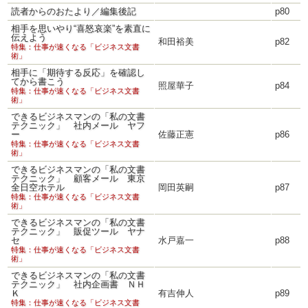
読者からのおたより／編集後記
p80
相手を思いやり“喜怒哀楽”を素直に
伝えよう
和田裕美
p82
特集：仕事が速くなる「ビジネス文書
術」
相手に「期待する反応」を確認し
てから書こう
照屋華子
p84
特集：仕事が速くなる「ビジネス文書
術」
できるビジネスマンの「私の文書
テクニック」 社内メール ヤフ
ー
佐藤正憲
p86
特集：仕事が速くなる「ビジネス文書
術」
できるビジネスマンの「私の文書
テクニック」 顧客メール 東京
全日空ホテル
岡田英嗣
p87
特集：仕事が速くなる「ビジネス文書
術」
できるビジネスマンの「私の文書
テクニック」 販促ツール ヤナ
セ
水戸嘉一
p88
特集：仕事が速くなる「ビジネス文書
術」
できるビジネスマンの「私の文書
テクニック」 社内企画書 ＮＨ
Ｋ
有吉伸人
p89
特集：仕事が速くなる「ビジネス文書