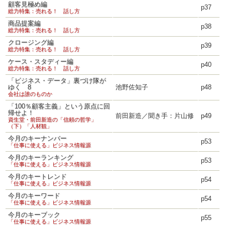
顧客見極め編
p37
総力特集：売れる！ 話し方
商品提案編
p38
総力特集：売れる！ 話し方
クロージング編
p39
総力特集：売れる！ 話し方
ケース・スタディー編
p40
総力特集：売れる！ 話し方
「ビジネス・データ」裏づけ隊が
ゆく 8
池野佐知子
p48
会社は誰のものか
「100％顧客主義」という原点に回
帰せよ！
前田新造／聞き手：片山修
p49
資生堂・前田新造の「信頼の哲学」
（下）「人材観」
今月のキーナンバー
p53
「仕事に使える」ビジネス情報源
今月のキーランキング
p53
「仕事に使える」ビジネス情報源
今月のキートレンド
p54
「仕事に使える」ビジネス情報源
今月のキーワード
p54
「仕事に使える」ビジネス情報源
今月のキーブック
p55
「仕事に使える」ビジネス情報源