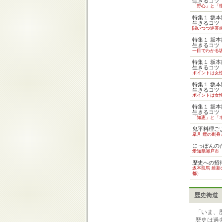
生きるコツ
「野心」と「
特集１ 坂
生きるコツ
闘いつつ連帯
特集１ 坂
生きるコツ
一目でわかる
特集１ 坂
生きるコツ
ポイントは女
特集１ 坂
生きるコツ
ポイントは女
特集１ 坂
生きるコツ
「知恵」と「
鬼平料理ご
皐月 鰹の刺
にっぽんの
愛知県瀬戸市
歴史への招待
坂本龍馬 維
都）
歴史街道
「いま、歴
歴史は過去