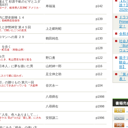
【も
越えて 杉原千畝のビザとユダ
脱出行
誰？
寿福滋
p142
ヨーク、岐阜県八百津町 アメリカ・
202
ドラ
的に歴史探検 １４
p139
ス 長崎県佐世保市
Pri
定！
人と伊勢神宮 第４５回
上之郷利昭
p132
村」で聞いた二つの意見
令和
ロマンへの扉 ２９
鶴田純也
p130
社会
「Bi
」を歩く
p128
・町石道 〈和歌山県〉
ウェ
み方
親子
野口勇
p122
るとき、私は歴史を振り返る
験会」
日本人」に夢を描いた男
山村紳一郎
p116
部】
足立伸之助
p112
「第
に入りて郷に従わず』
表！
郎」の贈りもの 第六一回
谷沢永一
p104
の上にできあがっている 『大盗禅
八尋舜右
p1998
書籍売
八尋舜右
p1998
「人生、色々ありまして…」
安部譲二
p1996
タケル 気がつけば「殺し屋」にされ
子
本史にみる「税金」の使い方