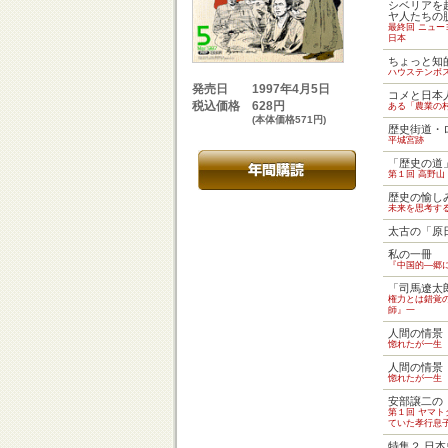
シベリアを
ヤ人たちの
最終回 ニュー
日本
ちょっと知
ハウステンボ
1997年4月5日
発売日
コメと日本
628円
税込価格
ある「農業の
(本体価格571円)
歴史街道・
平城宮跡
「歴史の道
第１回 高野山
歴史の愉し
未来を思考す
太古の「原
私の一冊
『中国的―郷
「司馬遼太
権力とは錯覚
師』一
人間の情景
惚れたが一生
人間の情景
惚れたが一生
安部譲二の
第１回 ヤマト
ていた孝行息
特集２ 日