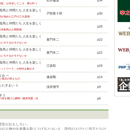
石井威望
p34
理想」が共存してこそ、夢が叶う
本龍馬と仲間たち 人生を楽しく
戸部新十郎
p30
感を強めた江戸の三大道場
本龍馬と仲間たち 人生を楽しく
p28
坂本龍馬の人間関係
本龍馬と仲間たち 人生を楽しく
童門冬二
p22
性にモテるかモテないか
本龍馬と仲間たち 人生を楽しく
童門冬二
p22
性にモテるかモテないか
本龍馬と仲間たち 人生を楽しく
江坂彰
p18
ネットワーク」が時代を動かす
よみ 一
逢坂剛
p14
身と独活の和えもの
たたずまい １
浅井愼平
p9
 １
p6
新の扉を開けた瞬間―薩長同盟（京
史がおもしろい」
の人物や出来事を取り上げるとはいえ、現代の人びとに役立たなけ