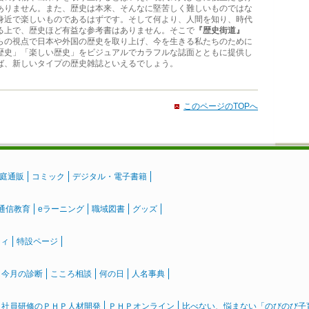
ありません。また、歴史は本来、そんなに堅苦しく難しいものではな
身近で楽しいものであるはずです。そして何より、人間を知り、時代
る上で、歴史ほど有益な参考書はありません。そこで
『歴史街道』
らの視点で日本や外国の歴史を取り上げ、今を生きる私たちのために
歴史」「楽しい歴史」をビジュアルでカラフルな誌面とともに提供し
ば、新しいタイプの歴史雑誌といえるでしょう。
このページのTOPへ
庭通販
コミック
デジタル・電子書籍
通信教育
eラーニング
職域図書
グッズ
ティ
特設ページ
』今月の診断
こころ相談
何の日
人名事典
社員研修のＰＨＰ人材開発
ＰＨＰオンライン
比べない、悩まない「のびのび子育て