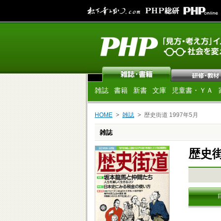
雑誌
書籍
新書
文庫
児童書・ＹＡ
HOME
雑誌
歴史街道 1997年5月
雑誌
歴史街