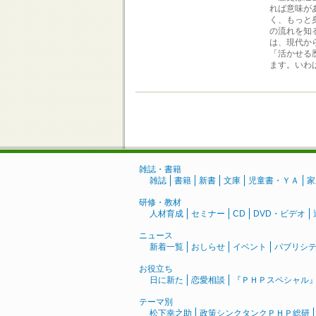
れば意味が
く、もっと
の流れを知
は、現代か
「活かせる
ます。いわ
雑誌・書籍
雑誌
書籍
新書
文庫
児童書・ＹＡ
家
研修・教材
人材育成
セミナー
CD
DVD・ビデオ
ニュース
新着一覧
おしらせ
イベント
パブリシ
お役立ち
日に新た
恋愛相談
『ＰＨＰスペシャル
テーマ別
松下幸之助
政策シンクタンクＰＨＰ総研