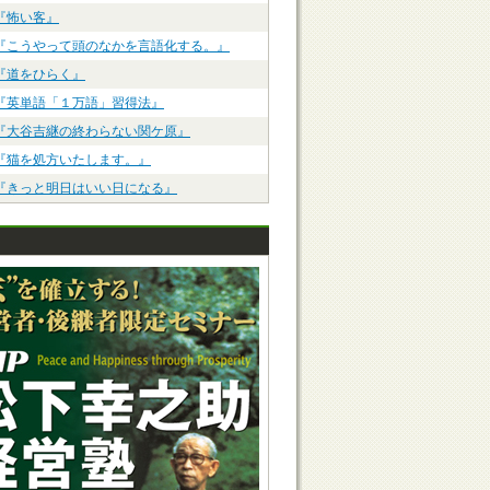
『怖い客』
『こうやって頭のなかを言語化する。』
『道をひらく』
『英単語「１万語」習得法』
『大谷吉継の終わらない関ケ原』
『猫を処方いたします。』
『きっと明日はいい日になる』