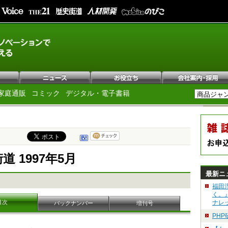
家庭通販
コミック
デジタル・電子書籍
道 1997年5月
最新ニ
福田
く。
目次
ナレ
バックナンバー
増刊号
PH