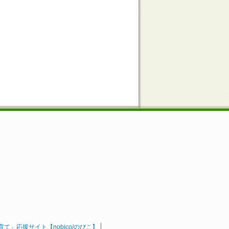
」応援サイト【nobico/のびこ】