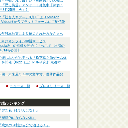
っと評価されてほしい『三国志』の人物は
】『歴史街道』アンケート募集中【締切：
6年8月25日（火）】
マ「社畜人ヤブ―」8月1日よりAmazon
me Videoほか各プラットフォームにて配信決
８年熊本地震により被災されたみなさまへ
人向けオンライン学習サービス
ztopia®」の提供を開始【「ぺこぱ」出演の
ブCMも公開】
で楽しみながら学べる「松下幸之助ゲーム体
を開催【8/22（土）PHP研究所 京都本
４回 未来屋５４字の文学賞」優秀作品発
ニュース一覧
プレスリリース一覧
れ筋ランキング
『夢幻花（むげんばな）』
『感情的にならない本』
『病気の９割は自分で治せる！』