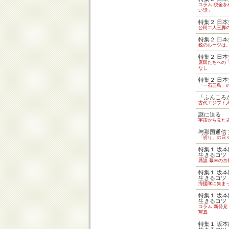
コラム 税金
い話」
特集２ 日
公民二人三脚
特集２ 日
税のルーツは
特集２ 日
庶民たちへの
なし
特集２ 日
「一石三鳥」
「ふんころ
古代エジプト
謎に迫る
宇宙から見た
与那国通信
「祈り」の日
特集１ 坂
生きるコツ
鼎談 幕末の
特集１ 坂
生きるコツ
海援隊に集ま
特集１ 坂
生きるコツ
コラム 新発見
写真
特集１ 坂