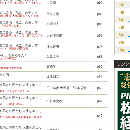
山口博
p92
をめぐる「うれしい話」と「たまらな
4位
5位
本史にみる「税金」の使い方
平松守彦
p88
の福祉事業 大友宗麟とアルメイダ
6位
本史にみる「税金」の使い方
小堀邦夫
p86
、「チカラ」にあり！
7位
本史にみる「税金」の使い方
8位
大石慎三郎
p82
「安全保障」なくして、徳川三〇〇年
9位
本史にみる「税金」の使い方
神木哲男
p78
のインフラ整備 織田信長
10位
がし」を崇める人々
矢島文夫
p68
人たちの動物誌
高橋学
p60
古代中国の都市文明
 第５回
堀江誠二
p56
々
本龍馬と仲間たち 人生を楽しく
田中泰彦 大西荘三郎 市居浩一
p46
京都は、こんなところだった
本龍馬と仲間たち 人生を楽しく
中村整史朗
p42
った「元気印」の面々
本龍馬と仲間たち 人生を楽しく
p40
！？ 海軍操練所の制服を着た龍馬の
本龍馬と仲間たち 人生を楽しく