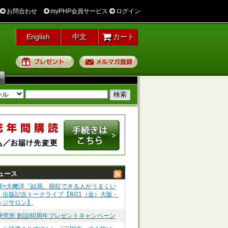
お問合わせ
myPHP会員サービス
ログイン
English
中文
カート
プレゼント
メルマガ登録
ュース
淳×大﨑洋『結局、熱狂できる人がうまくい
』出版記念トークライブ【8/21（金）大阪・
ッジサロン】
P研究所 創設80周年プレゼントキャンペーン