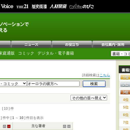
家庭通販
コミック
デジタル・電子書籍
書籍
詳細検索は
こちら
4位
5位
0 ] 件
6位
0 ] 件中 [
1
～
10
] 件目を表示
7位
主な著者