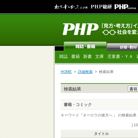
雑誌
書籍
新書
文庫
児童書・ＹＡ
HOME
詳細検索
検索結果
検索結果
書籍・コミック
キーワード『オーロラの彼方へ 』 の検索結果 [ 1
[ 1
タイトル