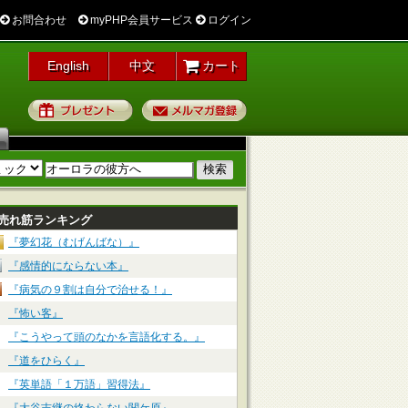
お問合わせ
myPHP会員サービス
ログイン
English
中文
カート
プレゼント
メルマガ登録
売れ筋ランキング
『夢幻花（むげんばな）』
『感情的にならない本』
『病気の９割は自分で治せる！』
『怖い客』
『こうやって頭のなかを言語化する。』
『道をひらく』
『英単語「１万語」習得法』