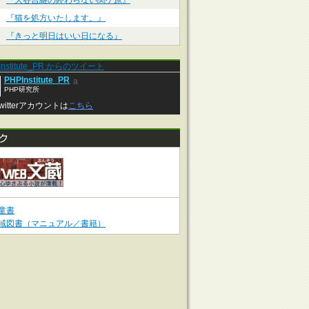
『大谷吉継の終わらない関ケ原』
『猫を処方いたします。』
『きっと明日はいい日になる』
Institute_PR からのツイート
PHPInstitute_PR
a
PHP研究所
witterアカウントは
こちら
童書
域図書（マニュアル／書籍）