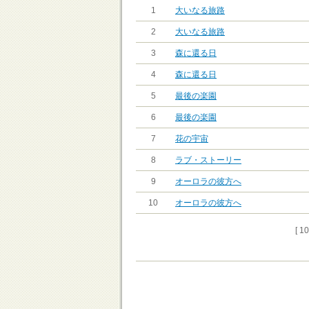
1
大いなる旅路
2
大いなる旅路
3
森に還る日
4
森に還る日
5
最後の楽園
6
最後の楽園
7
花の宇宙
8
ラブ・ストーリー
9
オーロラの彼方へ
10
オーロラの彼方へ
[ 1