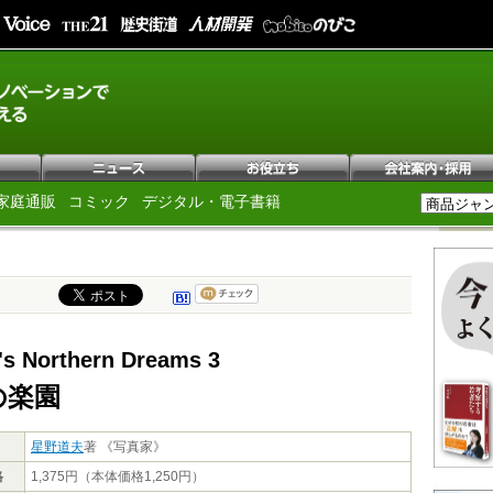
家庭通販
コミック
デジタル・電子書籍
's Northern Dreams 3
の楽園
星野道夫
著 《写真家》
格
1,375円（本体価格1,250円）