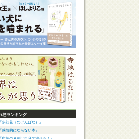
れ筋ランキング
『夢幻花（むげんばな）』
『感情的にならない本』
『病気の９割は自分で治せる！』