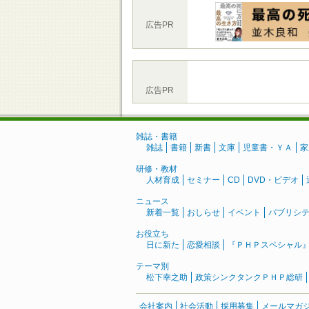
広告PR
広告PR
雑誌・書籍
雑誌
書籍
新書
文庫
児童書・ＹＡ
家
研修・教材
人材育成
セミナー
CD
DVD・ビデオ
ニュース
新着一覧
おしらせ
イベント
パブリシ
お役立ち
日に新た
恋愛相談
『ＰＨＰスペシャル
テーマ別
松下幸之助
政策シンクタンクＰＨＰ総研
会社案内
社会活動
採用募集
メールマガ