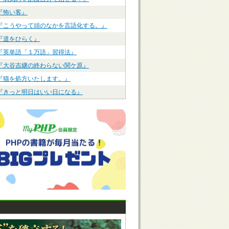
『怖い客』
『こうやって頭のなかを言語化する。』
『道をひらく』
『英単語「１万語」習得法』
『大谷吉継の終わらない関ケ原』
『猫を処方いたします。』
『きっと明日はいい日になる』