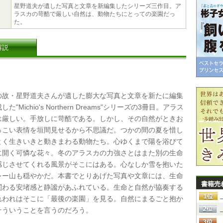
星野道夫が遺した写真と文章を新編集したシリーズ三作目。ア
ラスカの苛酷で厳しい自然は、動物たちにとっての楽園だっ
た。
解説
故・星野道夫さんが遺した膨大な写真と文章を新たに編集
た"Michio's Northern Dreams"シリーズの3冊目。アラス
は厳しい。手放しに苛酷である。しかし、その自然がときお
っこい表情を垣間見せるから不思議だ。つかの間の夏を惜し
とく生きいきと動きまわる動物たち。心ゆくまで陽を浴びて
に開く可憐な花々。冬のアラスカの力強さとはまた別の生命
感じさせてくれる風景がそこにはある。心なしか雪を抱いた
レー山も穏やかだ。本書でとりあげた写真や文章には、生命
書籍売
関わる安堵感と静謐があふれている。生命と自然が協奏する
れわれはそこに「最後の楽園」を見る。自然にまるごと抱か
そういうことを言うのだろう。