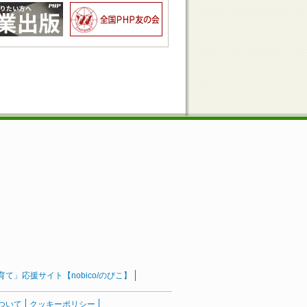
」応援サイト【nobico/のびこ】
ついて
クッキーポリシー