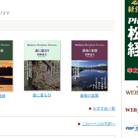
びます
森に還る日
最後の楽園
旅路
おすすめ一覧
このページのTOPへ