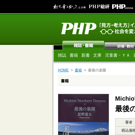
雑誌
書籍
新書
文庫
児童書・ＹＡ
HOME
書籍
最後の楽園
書籍
Michio
最後
著者
税込価