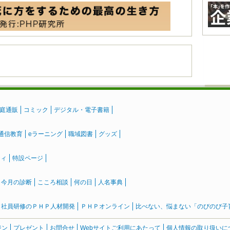
庭通販
コミック
デジタル・電子書籍
通信教育
eラーニング
職域図書
グッズ
ティ
特設ページ
』今月の診断
こころ相談
何の日
人名事典
社員研修のＰＨＰ人材開発
ＰＨＰオンライン
比べない、悩まない「のびのび子育て
ジン
プレゼント
お問合せ
Webサイトご利用にあたって
個人情報の取り扱いに