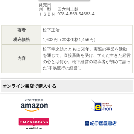
発売日
四六判上製
判 型
978-4-569-54683-4
ＩＳＢＮ
著者
松下正治
税込価格
1,602円（本体価格1,456円）
松下幸之助とともに50年、実際の事業を活動
を通じて、直接薫陶を受け、学んだ生きた経営
内容
の心とは何か。松下経営の継承者が初めて語っ
た“不易流行の経営”。
オンライン書店で購入する